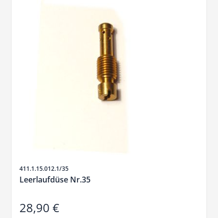
SKU
411.1.15.012.1/35
Leerlaufdüse Nr.35
28,90 €