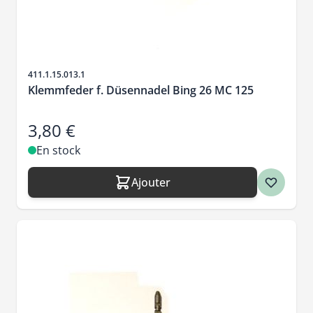
SKU
411.1.15.013.1
Klemmfeder f. Düsennadel Bing 26 MC 125
3,80 €
En stock
Ajouter