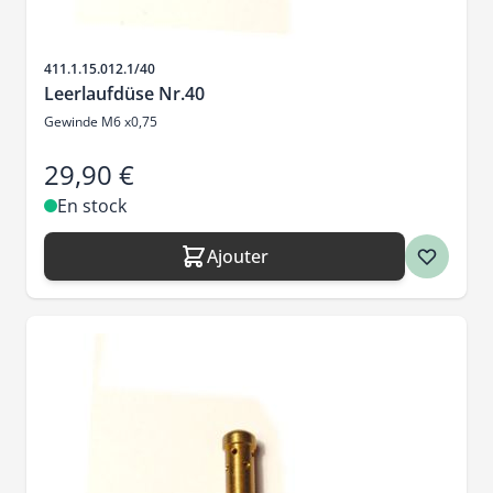
SKU
411.1.15.012.1/40
Leerlaufdüse Nr.40
Gewinde M6 x0,75
29,90 €
En stock
Ajouter