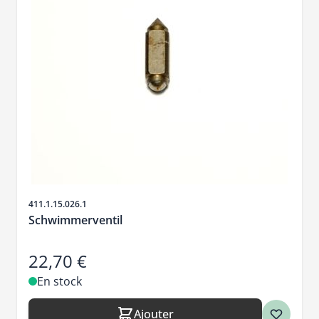
SKU
411.1.15.026.1
Schwimmerventil
22,70 €
En stock
Ajouter