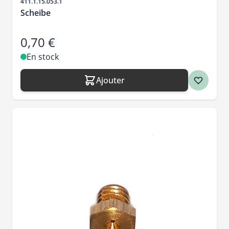
SKU
411.1.15.053.1
Scheibe
0,70 €
En stock
Ajouter