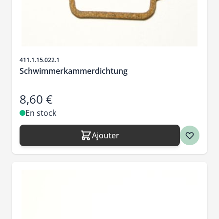
SKU
411.1.15.022.1
Schwimmerkammerdichtung
8,60 €
En stock
Ajouter