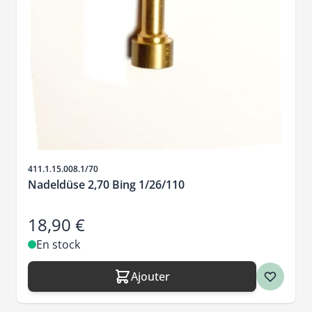
SKU
411.1.15.008.1/70
Nadeldüse 2,70 Bing 1/26/110
18,90 €
En stock
Ajouter