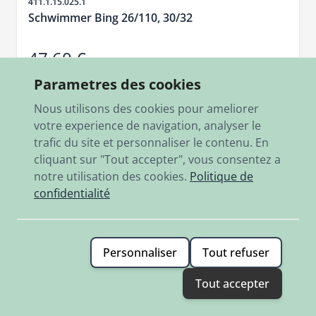
SKU
411.1.15.025.1
Schwimmer Bing 26/110, 30/32
47,60 €
En stock
Parametres des cookies
Nous utilisons des cookies pour ameliorer
Ajouter
votre experience de navigation, analyser le
trafic du site et personnaliser le contenu. En
cliquant sur "Tout accepter", vous consentez a
notre utilisation des cookies.
Politique de
confidentialité
Personnaliser
Tout refuser
Tout accepter