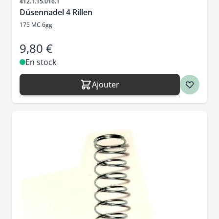
SKU
412.1.15.016.1
Düsennadel 4 Rillen
175 MC 6gg
9,80 €
En stock
Ajouter