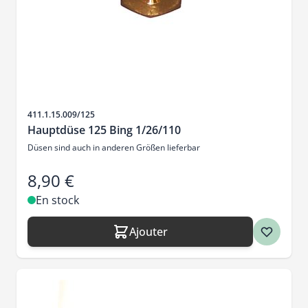
SKU
411.1.15.009/125
Hauptdüse 125 Bing 1/26/110
Düsen sind auch in anderen Größen lieferbar
8,90 €
En stock
Ajouter