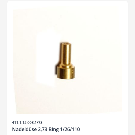
SKU
411.1.15.008.1/73
Nadeldüse 2,73 Bing 1/26/110