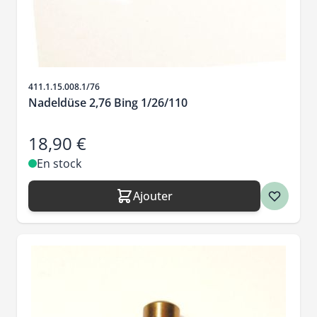
SKU
411.1.15.008.1/76
Nadeldüse 2,76 Bing 1/26/110
18,90 €
En stock
Ajouter