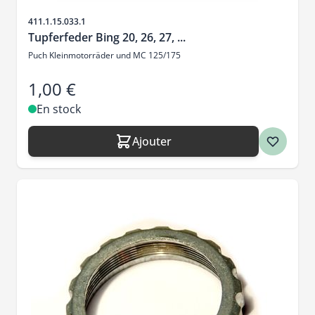
SKU
411.1.15.033.1
Tupferfeder Bing 20, 26, 27, ...
Puch Kleinmotorräder und MC 125/175
1,00 €
En stock
Ajouter