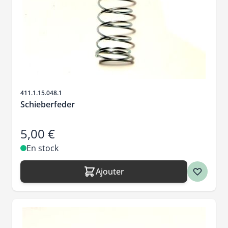
SKU
411.1.15.048.1
Schieberfeder
5,00 €
En stock
Ajouter