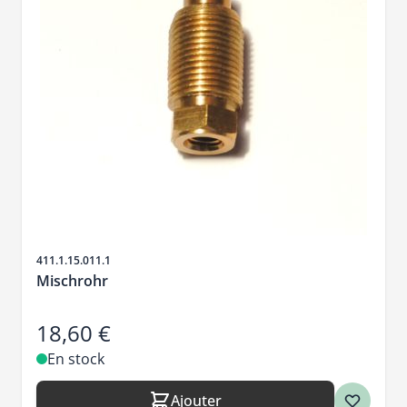
SKU
411.1.15.011.1
Mischrohr
18,60 €
En stock
Ajouter