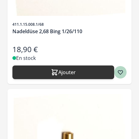
SKU
411.1.15.008.1/68
Nadeldüse 2,68 Bing 1/26/110
18,90 €
En stock
Ajouter