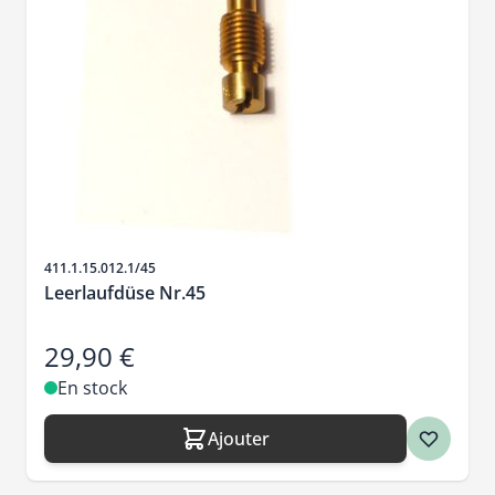
SKU
411.1.15.012.1/45
Leerlaufdüse Nr.45
29,90 €
En stock
Ajouter