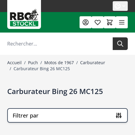
Allez au contenu
Rechercher
Accueil
/
Puch
/
Motos de 1967
/
Carburateur
/
Carburateur Bing 26 MC125
Carburateur Bing 26 MC125
Filtrer par
Passer à la liste des produits