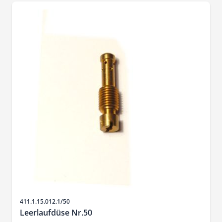
SKU
411.1.15.012.1/50
Leerlaufdüse Nr.50