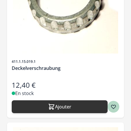
SKU
411.1.15.019.1
Deckelverschraubung
12,40 €
En stock
Ajouter