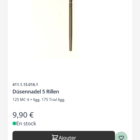
SKU
411.1.15.016.1
Düsennadel 5 Rillen
125 MC 4 + 6gg. 175 Trial 6gg.
9,90 €
En stock
Ajouter