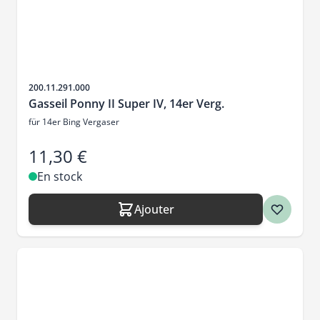
SKU
200.11.291.000
Gasseil Ponny II Super IV, 14er Verg.
für 14er Bing Vergaser
11,30 €
En stock
Ajouter