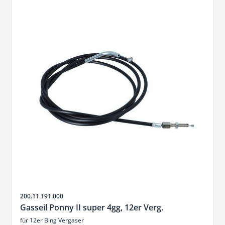
SKU
200.11.191.000
Gasseil Ponny II super 4gg, 12er Verg.
für 12er Bing Vergaser