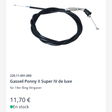
SKU
220.11.091.000
Gasseil Ponny II Super IV de luxe
für 14er Bing Vergaser
11,70 €
En stock