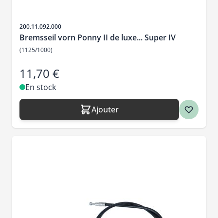
SKU
200.11.092.000
Bremsseil vorn Ponny II de luxe... Super IV
(1125/1000)
11,70 €
En stock
Ajouter