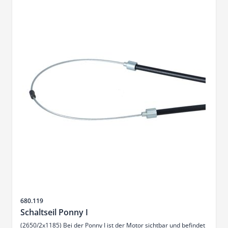
SKU
680.119
Schaltseil Ponny I
(2650/2x1185) Bei der Ponny I ist der Motor sichtbar und befindet