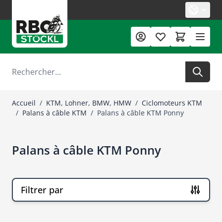
Allez au contenu
Rechercher
Accueil
/
KTM, Lohner, BMW, HMW
/
Ciclomoteurs KTM
/
Palans à câble KTM
/
Palans à câble KTM Ponny
Palans à câble KTM Ponny
Filtrer par
Passer à la liste des produits