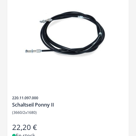
SKU
220.11.097.000
Schaltseil Ponny II
(3660/2x1680)
22,20 €
En stock