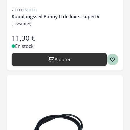
SKU
200.11.090.000
Kupplungsseil Ponny II de luxe...superIV
(1725/1615)
11,30 €
En stock
Ajouter