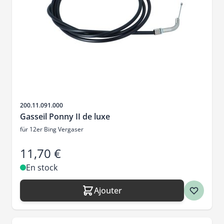
SKU
200.11.091.000
Gasseil Ponny II de luxe
für 12er Bing Vergaser
11,70 €
En stock
Ajouter