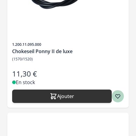
SKU
1.200.11.095.000
Chokeseil Ponny II de luxe
(1570/1520)
11,30 €
En stock
Ajouter