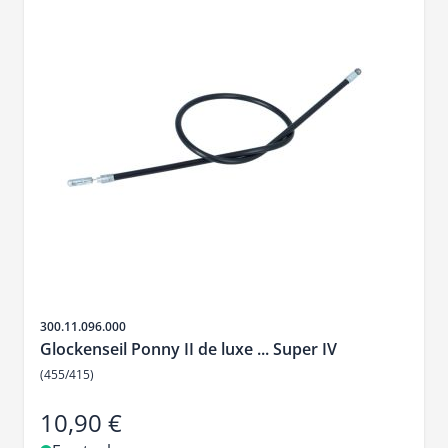
SKU
300.11.096.000
Glockenseil Ponny II de luxe ... Super IV
(455/415)
10,90 €