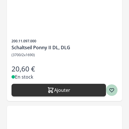
SKU
200.11.097.000
Schaltseil Ponny II DL, DLG
(3700/2x1690)
20,60 €
En stock
Ajouter