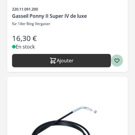
SKU
220.11.091.200
Gasseil Ponny II Super IV de luxe
für 14er Bing Vergaser
16,30 €
En stock
Ajouter