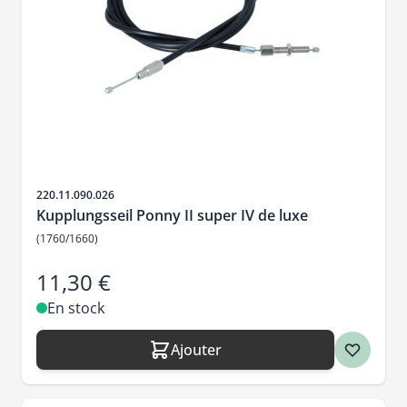
SKU
220.11.090.026
Kupplungsseil Ponny II super IV de luxe
(1760/1660)
11,30 €
En stock
Ajouter