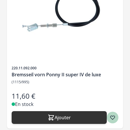
SKU
220.11.092.000
Bremsseil vorn Ponny II super IV de luxe
(1115/995)
11,60 €
En stock
Ajouter