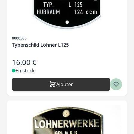
SKU
0000505
Typenschild Lohner L125
16,00 €
En stock
Ajouter