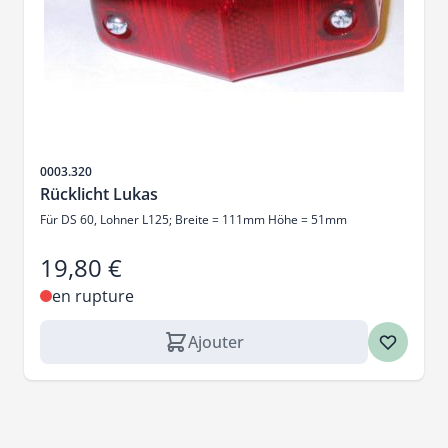
SKU
0003.320
Rücklicht Lukas
Für DS 60, Lohner L125; Breite = 111mm Höhe = 51mm
19,80 €
en rupture
Ajouter