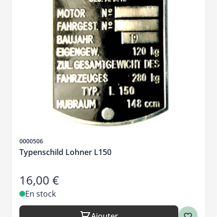
SKU
0000506
Typenschild Lohner L150
16,00 €
En stock
Ajouter