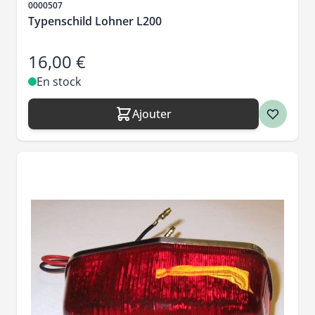
SKU
0000507
Typenschild Lohner L200
16,00 €
En stock
Ajouter