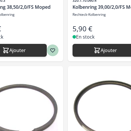
SKU
60.3
320.1.10.060.4
ing 38,50/2,0/FS Moped
Kolbenring 39,00/2,0/FS 
olbenring
Rechteck-Kolbenring
€
5,90 €
ck
En stock
Ajouter
Ajouter