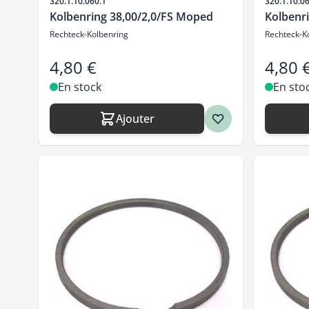
SKU
SKU
320.1.10.060.1
320.1.10.0
Kolbenring 38,00/2,0/FS Moped
Kolbenr
Rechteck-Kolbenring
Rechteck-K
4,80 €
4,80 
En stock
En sto
Ajouter