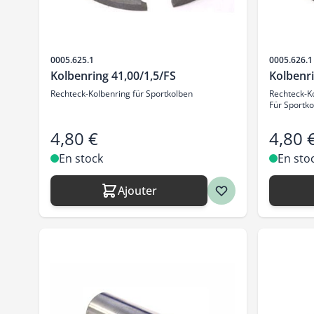
SKU
SKU
0005.625.1
0005.626.1
Kolbenring 41,00/1,5/FS
Kolbenri
Rechteck-Kolbenring für Sportkolben
Rechteck-Ko
Für Sportk
4,80 €
4,80 
En stock
En sto
Ajouter