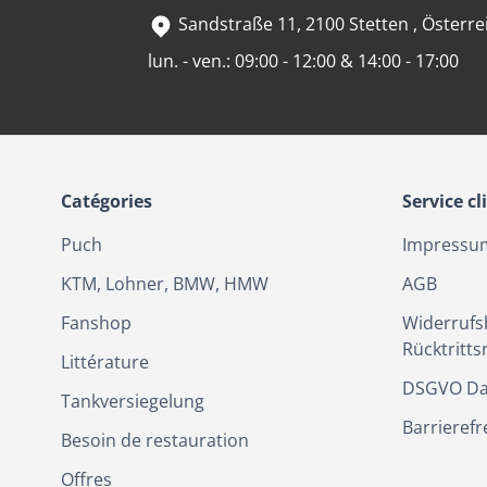
Sandstraße 11, 2100 Stetten , Österre
lun. - ven.: 09:00 - 12:00 & 14:00 - 17:00
Catégories
Service cl
Puch
Impressu
KTM, Lohner, BMW, HMW
AGB
Fanshop
Widerrufs
Rücktritts
Littérature
DSGVO Da
Tankversiegelung
Barrierefr
Besoin de restauration
Offres