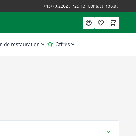
+43/ (0)2262 / 725 13
Contact
rbo.at
n de restauration
Offres