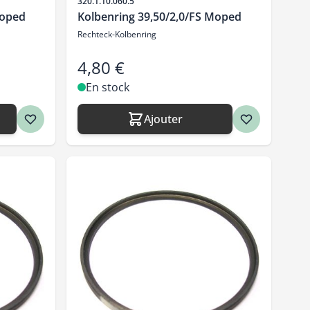
SKU
320.1.10.060.5
Moped
Kolbenring 39,50/2,0/FS Moped
Rechteck-Kolbenring
4,80 €
En stock
Ajouter