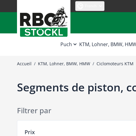
Allez au contenu
French
Puch
KTM, Lohner, BMW, HM
Accueil
/
KTM, Lohner, BMW, HMW
/
Ciclomoteurs KTM
Segments de piston, c
Filtrer par
Passer à la liste des produits
Prix