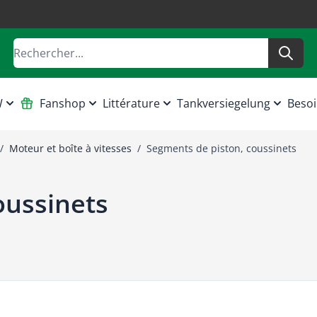
Rechercher
W
Fanshop
Littérature
Tankversiegelung
Besoi
/
Moteur et boîte à vitesses
/
Segments de piston, coussinets
oussinets