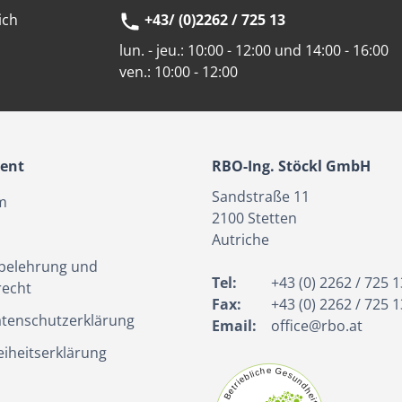
ich
+43/ (0)2262 / 725 13
lun. - jeu.:
10:00 - 12:00 und 14:00 - 16:00
ven.:
10:00 - 12:00
ient
RBO-Ing. Stöckl GmbH
Sandstraße 11
m
2100
Stetten
Autriche
belehrung und
Tel:
+43 (0) 2262 / 725 1
recht
Fax:
+43 (0) 2262 / 725 1
tenschutzerklärung
Email:
office@rbo.at
eiheitserklärung