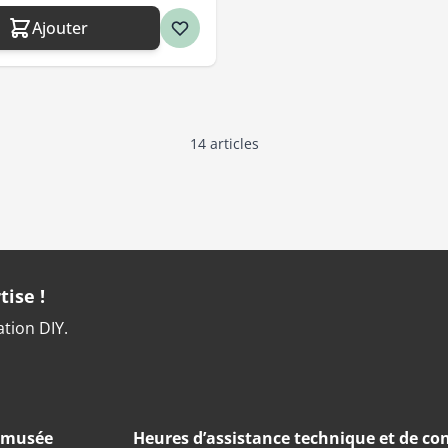
Ajouter
14
articles
tise !
ation DIY.
u musée
Heures d’assistance technique et de con