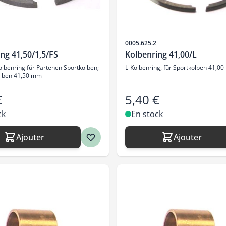
SKU
0005.625.2
ng 41,50/1,5/FS
Kolbenring 41,00/L
lbenring für Partenen Sportkolben;
L-Kolbenring, für Sportkolben 41,00
olben 41,50 mm
€
5,40 €
ck
En stock
Ajouter
Ajouter