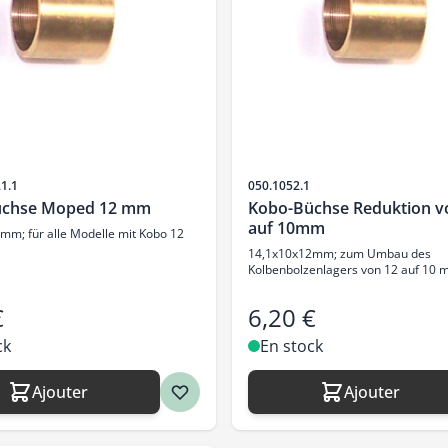
SKU
21.1
050.1052.1
üchse Moped 12 mm
Kobo-Büchse Reduktion v
auf 10mm
mm; für alle Modelle mit Kobo 12
14,1x10x12mm; zum Umbau des
Kolbenbolzenlagers von 12 auf 10
€
6,20 €
ck
En stock
Ajouter
Ajouter