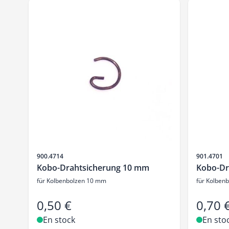
SKU
SKU
900.4714
901.4701
Kobo-Drahtsicherung 10 mm
Kobo-Dr
für Kolbenbolzen 10 mm
für Kolben
0,50 €
0,70 
En stock
En sto