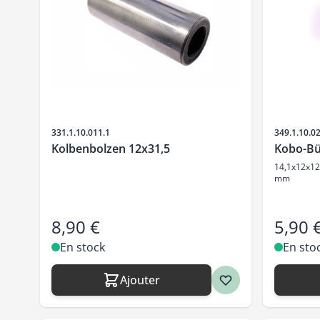
SKU
SKU
331.1.10.011.1
349.1.10.0
Kolbenbolzen 12x31,5
Kobo-B
14,1x12x12
mm
8,90 €
5,90 
En stock
En sto
Ajouter