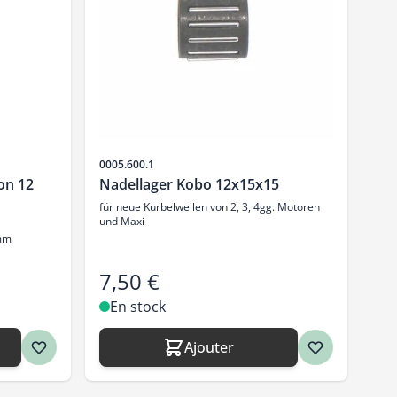
SKU
0005.600.1
on 12
Nadellager Kobo 12x15x15
für neue Kurbelwellen von 2, 3, 4gg. Motoren
und Maxi
 mm
7,50 €
En stock
Ajouter