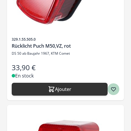
SKU
329.1.55.505.0
Rücklicht Puch M50,VZ, rot
DS 50 ab Baujahr 1967, KTM Comet
33,90 €
En stock
Ajouter