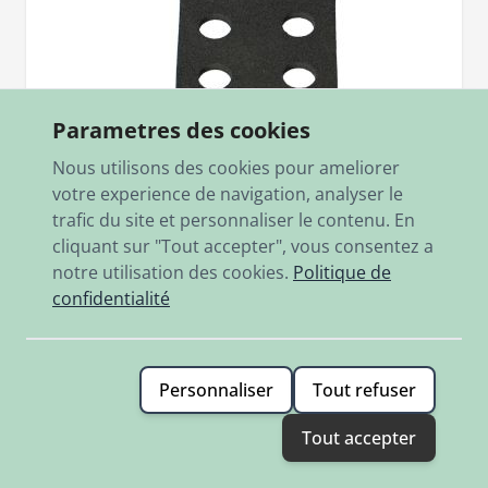
Parametres des cookies
Nous utilisons des cookies pour ameliorer
votre experience de navigation, analyser le
trafic du site et personnaliser le contenu. En
cliquant sur "Tout accepter", vous consentez a
SKU
337.1.55.126.1
notre utilisation des cookies.
Politique de
Distanzplatte Rücklicht Jet
confidentialité
Rücklichtunterlage für Puch M50 Jet, Originalteil aus Restbestand
(NOS)
7,20 €
Personnaliser
Tout refuser
En stock
Tout accepter
Ajouter