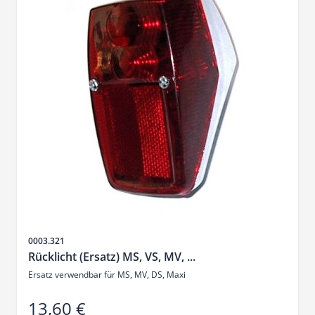
SKU
0003.321
Rücklicht (Ersatz) MS, VS, MV, ...
Ersatz verwendbar für MS, MV, DS, Maxi
13,60 €