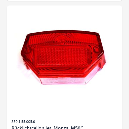
SKU
359.1.55.005.0
Rücklichtcellon Jet, Monza, M50C, ...