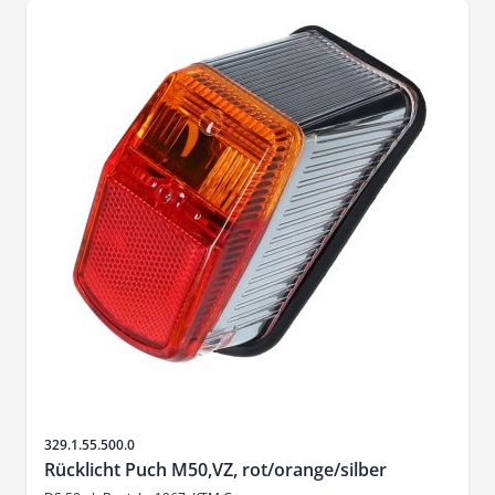
SKU
329.1.55.500.0
Rücklicht Puch M50,VZ, rot/orange/silber