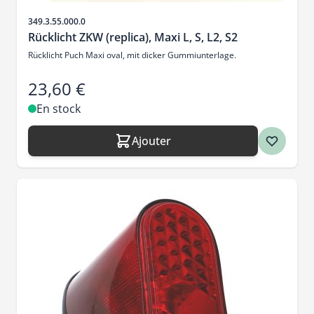
SKU
349.3.55.000.0
Rücklicht ZKW (replica), Maxi L, S, L2, S2
Rücklicht Puch Maxi oval, mit dicker Gummiunterlage.
23,60 €
En stock
Ajouter