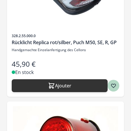
SKU
328.2.55.000.0
Rücklicht Replica rot/silber, Puch M50, SE, R, GP
Handgemachte Einzelanfertigung des Cellons
45,90 €
En stock
Ajouter