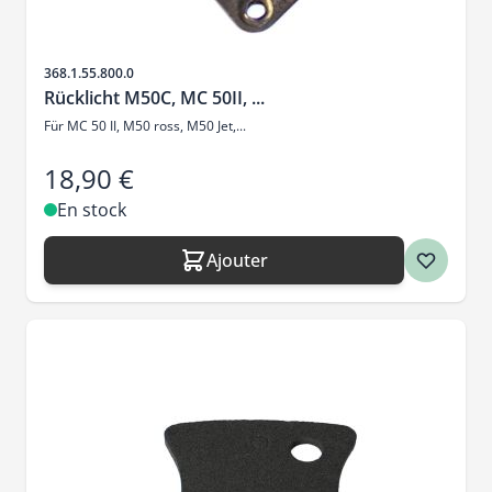
SKU
368.1.55.800.0
Rücklicht M50C, MC 50II, ...
Für MC 50 II, M50 ross, M50 Jet,...
18,90 €
En stock
Ajouter