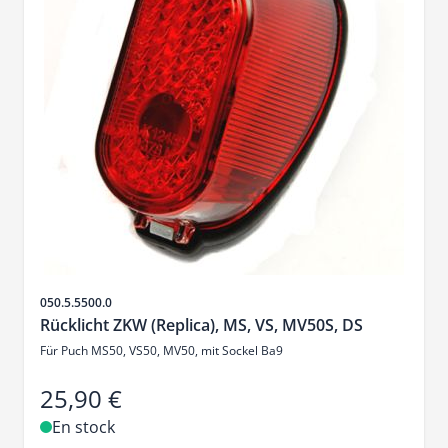
SKU
050.5.5500.0
Rücklicht ZKW (Replica), MS, VS, MV50S, DS
Für Puch MS50, VS50, MV50, mit Sockel Ba9
25,90 €
En stock