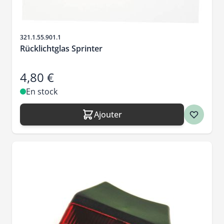
SKU
321.1.55.901.1
Rücklichtglas Sprinter
4,80 €
En stock
Ajouter