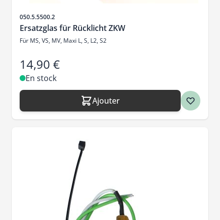
SKU
050.5.5500.2
Ersatzglas für Rücklicht ZKW
Für MS, VS, MV, Maxi L, S, L2, S2
14,90 €
En stock
Ajouter