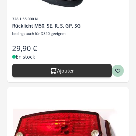
SKU
328.1.55.000.N
Rücklicht M50, SE, R, S, GP, SG
bedingt auch für DS50 geeignet
29,90 €
En stock
Ajouter