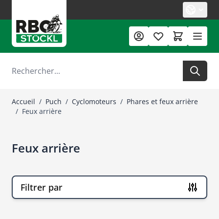
Allez au contenu
Rechercher
Accueil
/
Puch
/
Cyclomoteurs
/
Phares et feux arrière
/
Feux arrière
Feux arrière
Filtrer par
Passer à la liste des produits