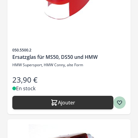
SKU
050.5500.2
Ersatzglas für MS50, DS50 und HMW
HMW Supersport, HMW Conny, alte Form
23,90 €
En stock
Ajouter