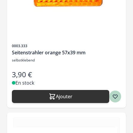
SKU
0003.333
Seitenstrahler orange 57x39 mm
selbstklebend
3,90 €
En stock
Ajouter