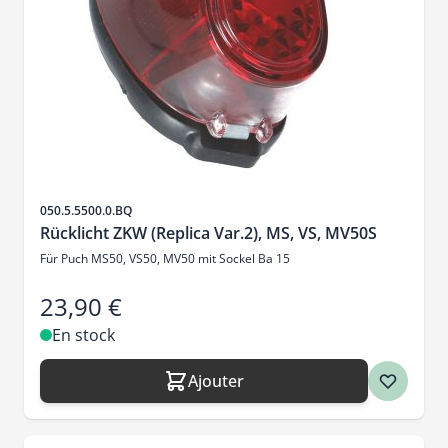
SKU
050.5.5500.0.BQ
Rücklicht ZKW (Replica Var.2), MS, VS, MV50S
Für Puch MS50, VS50, MV50 mit Sockel Ba 15
23,90 €
En stock
Ajouter