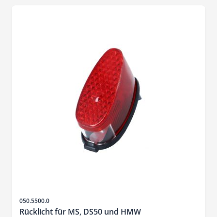
SKU
050.5500.0
Rücklicht für MS, DS50 und HMW