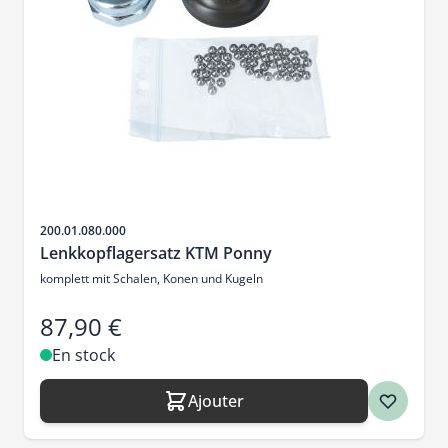
SKU
200.01.080.000
Lenkkopflagersatz KTM Ponny
komplett mit Schalen, Konen und Kugeln
87,90 €
En stock
Ajouter