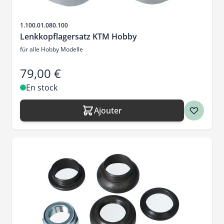
SKU
1.100.01.080.100
Lenkkopflagersatz KTM Hobby
für alle Hobby Modelle
79,00 €
En stock
Ajouter