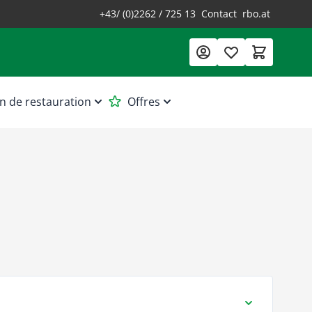
+43/ (0)2262 / 725 13
Contact
rbo.at
n de restauration
Offres