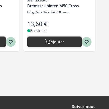
SKU
368.1.25.800.0
s
Bremsseil hinten M50 Cross
Länge Seil/ Hülle: 645/385 mm
13,60 €
En stock
Ajouter
Suivez-nous