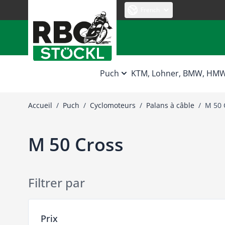
Allez au contenu
French
Puch
KTM, Lohner, BMW, HM
Accueil
/
Puch
/
Cyclomoteurs
/
Palans à câble
/
M 50 
M 50 Cross
Filtrer par
Passer à la liste des produits
Prix