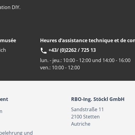
ation DIY.
u musée
Heures d’assistance technique et de con
ich
+43/ (0)2262 / 725 13
lun. - jeu.:
10:00 - 12:00 und 14:00 - 16:00
ven.:
10:00 - 12:00
ient
RBO-Ing. Stöckl GmbH
Sandstraße 11
m
2100
Stetten
Autriche
belehrung und