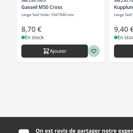
SKU
SKU
368.2.65.700.0
368.2.62.7
Gasseil M50 Cross
Kupplun
Länge Seil/ Hülle: 1047/940 mm
Länge Seil
8,70 €
9,40 
En stock
En sto
Ajouter
On est ravis de partager notre exper