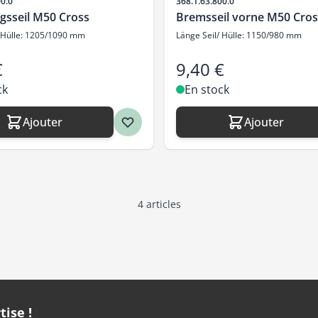
SKU
00.0
368.1.63.800.0
gsseil M50 Cross
Bremsseil vorne M50 Cros
/ Hülle: 1205/1090 mm
Länge Seil/ Hülle: 1150/980 mm
€
9,40 €
ck
En stock
Ajouter
Ajouter
4
articles
tise !