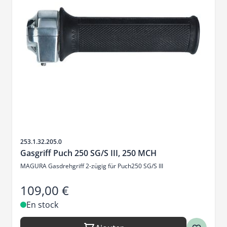
SKU
253.1.32.205.0
Gasgriff Puch 250 SG/S III, 250 MCH
MAGURA Gasdrehgriff 2-zügig für Puch250 SG/S III
109,00 €
En stock