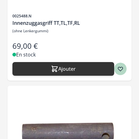
SKU
0025488.N
Innenzuggasgriff TT,TL,TF,RL
(ohne Lenkergummi)
69,00 €
En stock
Ajouter