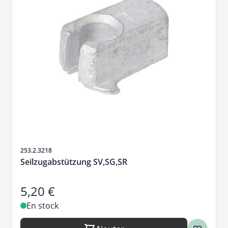
SKU
253.2.3218
Seilzugabstützung SV,SG,SR
5,20 €
En stock