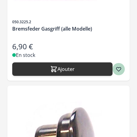
SKU
050.3225.2
Bremsfeder Gasgriff (alle Modelle)
6,90 €
En stock
Ajouter