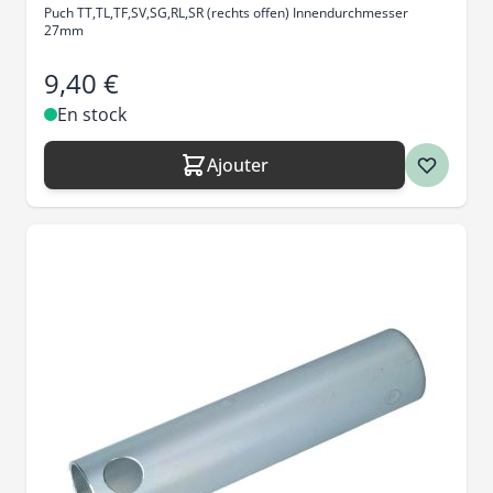
Puch TT,TL,TF,SV,SG,RL,SR (rechts offen) Innendurchmesser
27mm
9,40 €
En stock
Ajouter