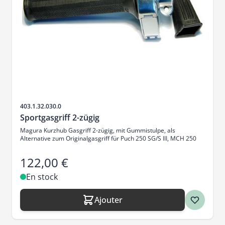
SKU
403.1.32.030.0
Sportgasgriff 2-zügig
Magura Kurzhub Gasgriff 2-zügig, mit Gummistulpe, als
Alternative zum Originalgasgriff für Puch 250 SG/S III, MCH 250
122,00 €
En stock
Ajouter