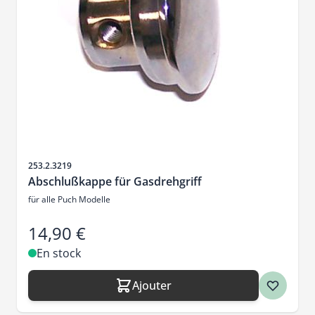
SKU
253.2.3219
Abschlußkappe für Gasdrehgriff
für alle Puch Modelle
14,90 €
En stock
Ajouter