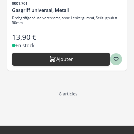
SKU
0001.701
Gasgriff universal, Metall
Drehgriffgehäuse verchromt, ohne Lenkergummi, Seilzughub =
50mm
13,90 €
En stock
Ajouter
18
articles