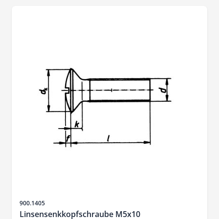
SKU
900.1405
Linsensenkkopfschraube M5x10