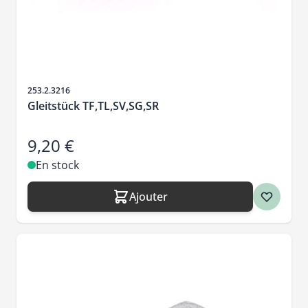
SKU
253.2.3216
Gleitstück TF,TL,SV,SG,SR
9,20 €
En stock
Ajouter