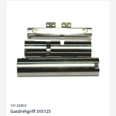
SKU
131.3230.0
Gasdrehgriff SVS125