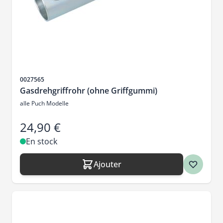
SKU
0027565
Gasdrehgriffrohr (ohne Griffgummi)
alle Puch Modelle
24,90 €
En stock
Ajouter