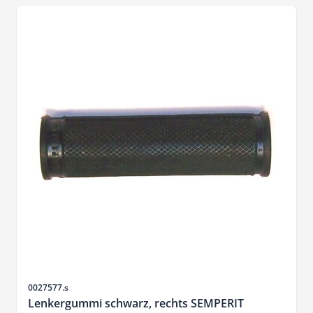
SKU
0027577.s
Lenkergummi schwarz, rechts SEMPERIT