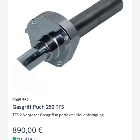
SKU
0005.562
Gasgriff Puch 250 TFS
TFS 2-Vergaser Gasgriff in perfekter Neuanfertigung
890,00 €
En stock