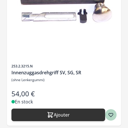
SKU
253.2.3215.N
Innenzuggasdrehgriff SV, SG, SR
(ohne Lenkergummi)
54,00 €
En stock
Ajouter