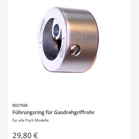
SKU
0027568
Führungsring für Gasdrehgriffrohr
für alle Puch Modelle
29,80 €