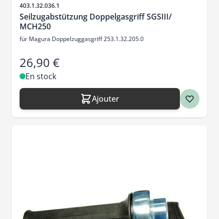
SKU
403.1.32.036.1
Seilzugabstützung Doppelgasgriff SGSIII/
MCH250
für Magura Doppelzuggasgriff 253.1.32.205.0
26,90 €
En stock
Ajouter