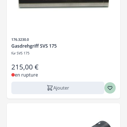
SKU
176.3230.0
Gasdrehgriff SVS 175
für SVS 175
215,00 €
en rupture
Ajouter