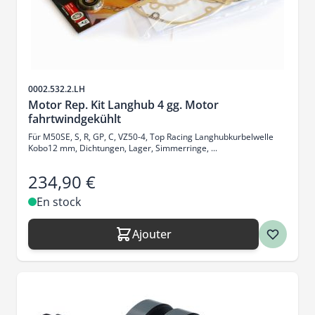
SKU
0002.532.2.LH
Motor Rep. Kit Langhub 4 gg. Motor
fahrtwindgekühlt
Für M50SE, S, R, GP, C, VZ50-4, Top Racing Langhubkurbelwelle
Kobo12 mm, Dichtungen, Lager, Simmerringe, ...
234,90 €
En stock
Ajouter