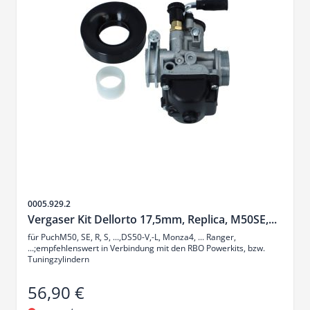
SKU
0005.929.2
Vergaser Kit Dellorto 17,5mm, Replica, M50SE,...
für PuchM50, SE, R, S, ...,DS50-V,-L, Monza4, ... Ranger,
...;empfehlenswert in Verbindung mit den RBO Powerkits, bzw.
Tuningzylindern
56,90 €