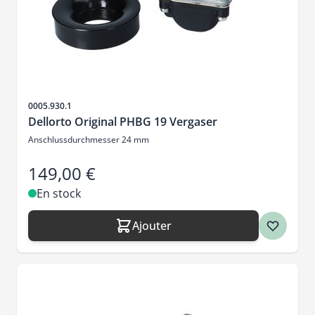
SKU
0005.930.1
Dellorto Original PHBG 19 Vergaser
Anschlussdurchmesser 24 mm
149,00 €
En stock
Ajouter