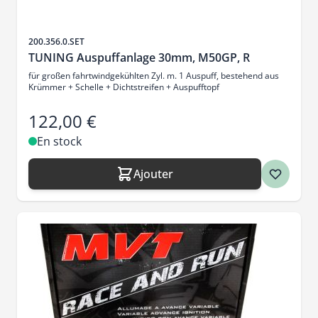
SKU
200.356.0.SET
TUNING Auspuffanlage 30mm, M50GP, R
für großen fahrtwindgekühlten Zyl. m. 1 Auspuff, bestehend aus
Krümmer + Schelle + Dichtstreifen + Auspufftopf
122,00 €
En stock
Ajouter