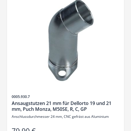
SKU
0005.930.7
Ansaugstutzen 21 mm für Dellorto 19 und 21
mm, Puch Monza, M50SE, R, C, GP
Anschlussdurchmesser 24 mm, CNC gefräst aus Aluminium
79,90 €