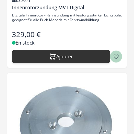
SKU
0003.290.1
Innenrotorzündung MVT Digital
Digitale Innenrotor - Rennzündung mit leistungsstarker Lichtspule;
geeignet für alle Puch Mopeds mit Fahrtwindkühlung
329,00 €
En stock
Ajouter