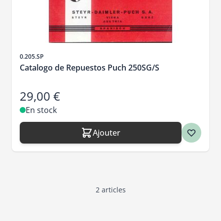
SKU
0.205.SP
Catalogo de Repuestos Puch 250SG/S
29,00 €
En stock
Ajouter
2
articles