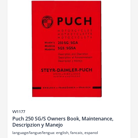
SKU
VV1177
Puch 250 SG/S Owners Book, Maintenance,
Descripzion y Manejo
language/langue/lengua: english, fancais, espanol