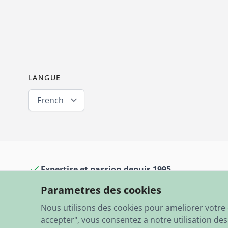
LANGUE
French
Expertise et passion depuis 1995
Parametres des cookies
13 000 articles en stock
Nous utilisons des cookies pour ameliorer votre e
accepter", vous consentez a notre utilisation de