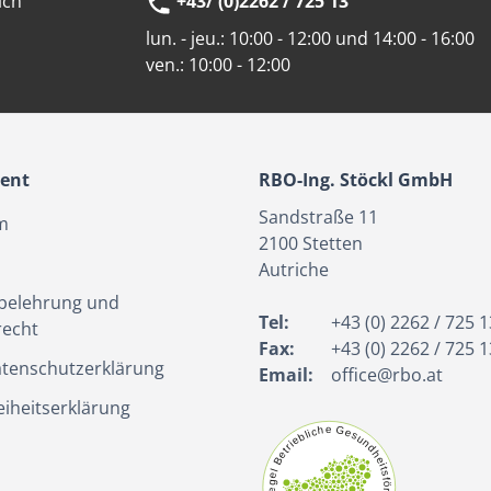
ich
+43/ (0)2262 / 725 13
lun. - jeu.:
10:00 - 12:00 und 14:00 - 16:00
ven.:
10:00 - 12:00
ient
RBO-Ing. Stöckl GmbH
Sandstraße 11
m
2100
Stetten
Autriche
belehrung und
Tel:
+43 (0) 2262 / 725 1
recht
Fax:
+43 (0) 2262 / 725 1
tenschutzerklärung
Email:
office@rbo.at
eiheitserklärung