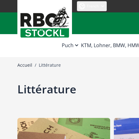
Allez au contenu
French
Puch
KTM, Lohner, BMW, HM
Accueil
/
Littérature
Littérature