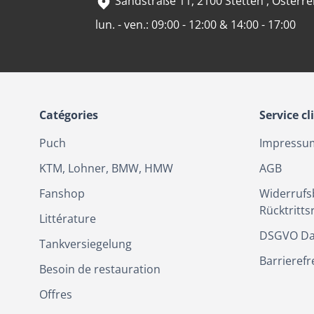
Sandstraße 11, 2100 Stetten , Österre
lun. - ven.: 09:00 - 12:00 & 14:00 - 17:00
Catégories
Service cl
Puch
Impressu
KTM, Lohner, BMW, HMW
AGB
Fanshop
Widerrufs
Rücktritts
Littérature
DSGVO Da
Tankversiegelung
Barrierefr
Besoin de restauration
Offres