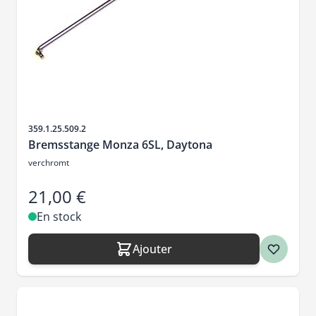
SKU
359.1.25.509.2
Bremsstange Monza 6SL, Daytona
verchromt
21,00 €
En stock
Ajouter