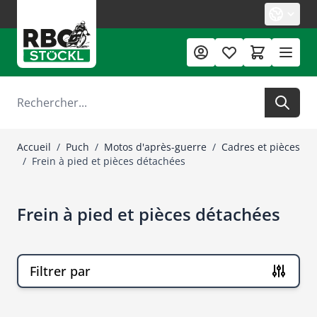
Allez au contenu
Rechercher
Accueil
/
Puch
/
Motos d'après-guerre
/
Cadres et pièces
/
Frein à pied et pièces détachées
Frein à pied et pièces détachées
Filtrer par
Passer à la liste des produits