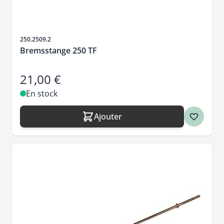
SKU
250.2509.2
Bremsstange 250 TF
21,00 €
En stock
Ajouter