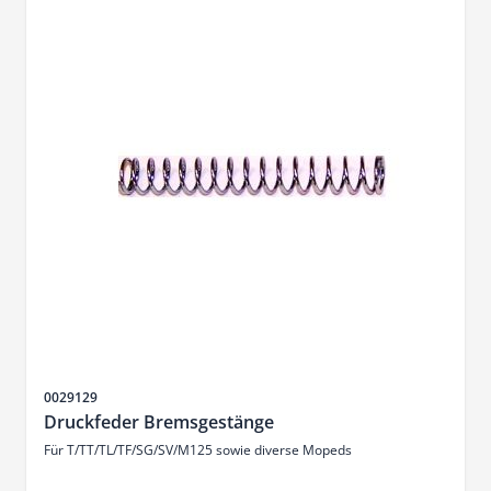
SKU
0029129
Druckfeder Bremsgestänge
Für T/TT/TL/TF/SG/SV/M125 sowie diverse Mopeds