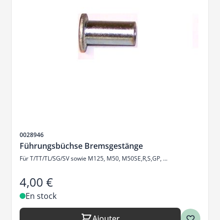
SKU
0028946
Führungsbüchse Bremsgestänge
Für T/TT/TL/SG/SV sowie M125, M50, M50SE,R,S,GP, ...
4,00 €
En stock
Ajouter