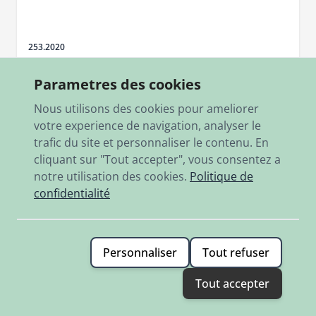
SKU
253.2020
Büchse rechts Bremswelle SG/S, SV/S
Parametres des cookies
4,20 €
Nous utilisons des cookies pour ameliorer
En stock
votre experience de navigation, analyser le
trafic du site et personnaliser le contenu. En
Ajouter
cliquant sur "Tout accepter", vous consentez a
notre utilisation des cookies.
Politique de
confidentialité
Personnaliser
Tout refuser
Tout accepter