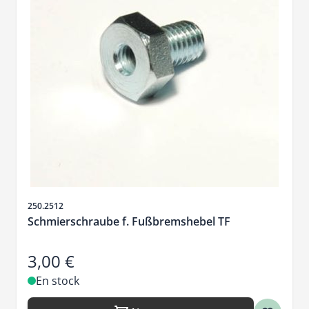
SKU
250.2512
Schmierschraube f. Fußbremshebel TF
3,00 €
En stock