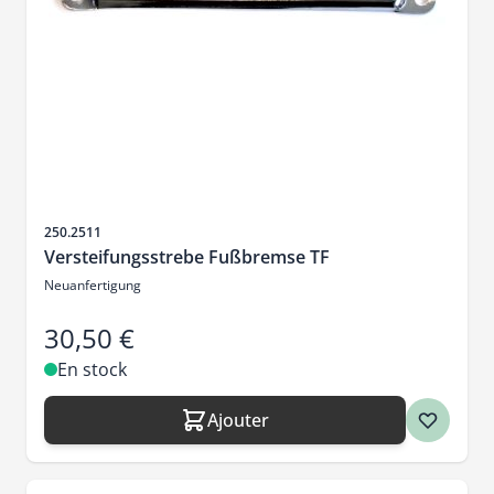
SKU
250.2511
Versteifungsstrebe Fußbremse TF
Neuanfertigung
30,50 €
En stock
Ajouter