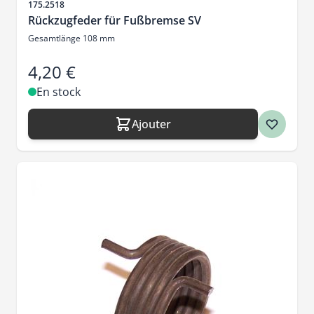
SKU
175.2518
Rückzugfeder für Fußbremse SV
Gesamtlänge 108 mm
4,20 €
En stock
Ajouter