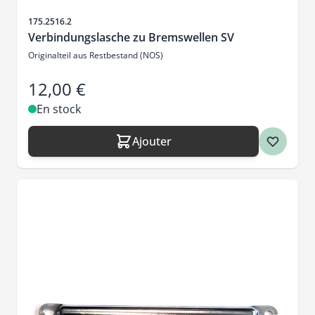
SKU
175.2516.2
Verbindungslasche zu Bremswellen SV
Originalteil aus Restbestand (NOS)
12,00 €
En stock
Ajouter