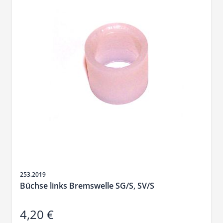
SKU
253.2019
Büchse links Bremswelle SG/S, SV/S
4,20 €