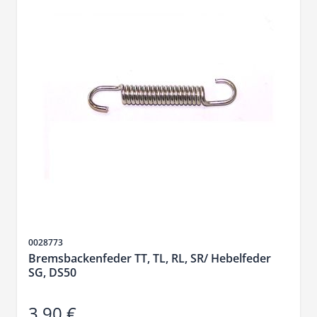
SKU
0028773
Bremsbackenfeder TT, TL, RL, SR/ Hebelfeder
SG, DS50
3,90 €