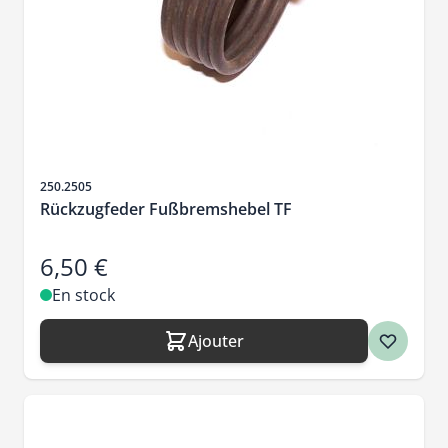
SKU
250.2505
Rückzugfeder Fußbremshebel TF
6,50 €
En stock
Ajouter