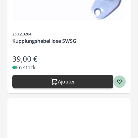
SKU
253.2.3204
Kupplungshebel lose SV/SG
39,00 €
En stock
Ajouter