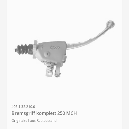
SKU
403.1.32.210.0
Bremsgriff komplett 250 MCH
Originalteil aus Restbestand