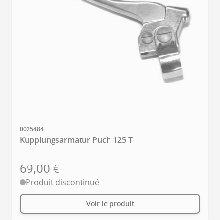
SKU
0025484
Kupplungsarmatur Puch 125 T
69,00 €
Produit discontinué
Voir le produit