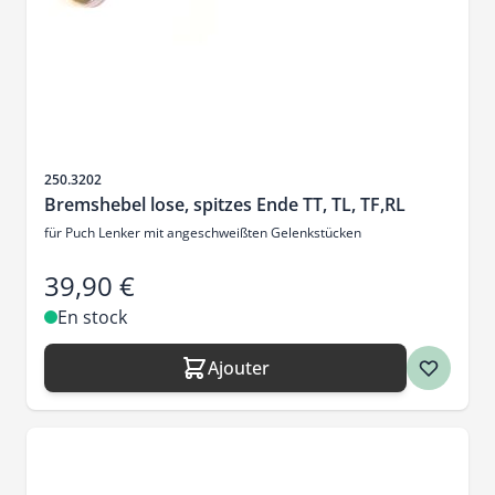
SKU
250.3202
Bremshebel lose, spitzes Ende TT, TL, TF,RL
für Puch Lenker mit angeschweißten Gelenkstücken
39,90 €
En stock
Ajouter