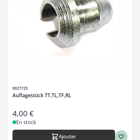
SKU
0027725
Auflagestück TT,TL,TF,RL
4,00 €
En stock
Ajouter