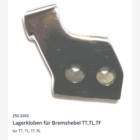
SKU
250.3203
Lagerkloben für Bremshebel TT,TL,TF
fpr TT, TL, TF, RL