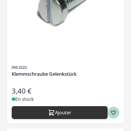
SKU
050.3222
Klemmschraube Gelenkstück
3,40 €
En stock
Ajouter