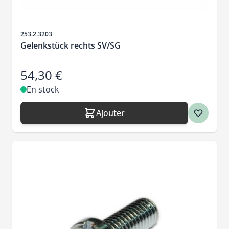
SKU
253.2.3203
Gelenkstück rechts SV/SG
54,30 €
En stock
Ajouter