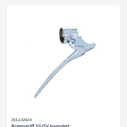
SKU
253.2.3202.0
Bremsgriff SG/SV komplett