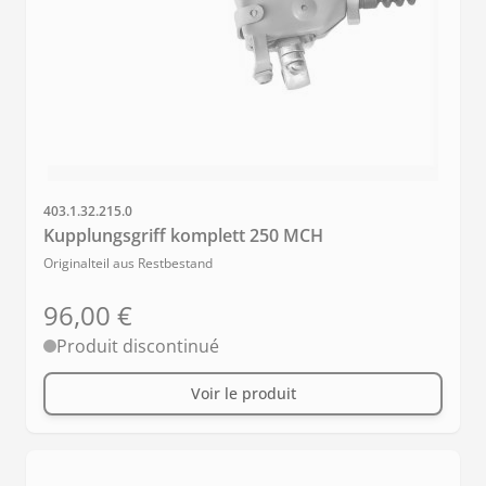
SKU
403.1.32.215.0
Kupplungsgriff komplett 250 MCH
Originalteil aus Restbestand
96,00 €
Produit discontinué
Voir le produit