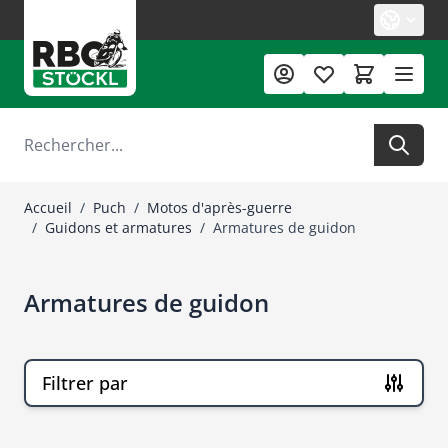
Allez au contenu
Rechercher
Accueil
/
Puch
/
Motos d'après-guerre
/
Guidons et armatures
/
Armatures de guidon
Armatures de guidon
Filtrer par
Passer à la liste des produits