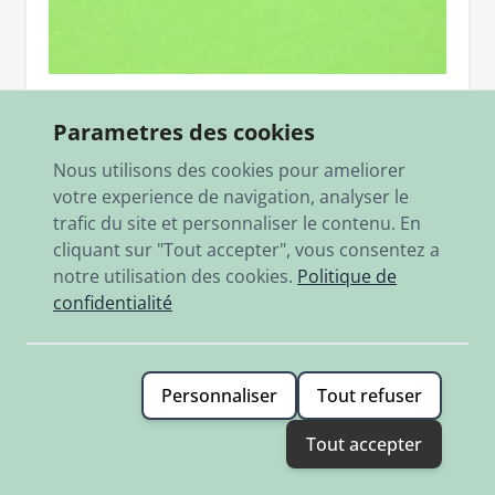
SKU
250.3208
Lagerschraube für Lenkerhebel TT,TF
Parametres des cookies
M6 L=24mm, für Armaturen mit Spannband 250.3207
Nous utilisons des cookies pour ameliorer
votre experience de navigation, analyser le
3,90 €
trafic du site et personnaliser le contenu. En
En stock
cliquant sur "Tout accepter", vous consentez a
notre utilisation des cookies.
Politique de
Ajouter
confidentialité
Personnaliser
Tout refuser
Tout accepter