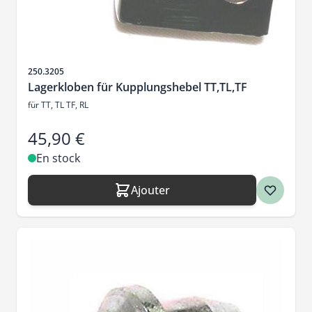
SKU
250.3205
Lagerkloben für Kupplungshebel TT,TL,TF
für TT, TL TF, RL
45,90 €
En stock
Ajouter