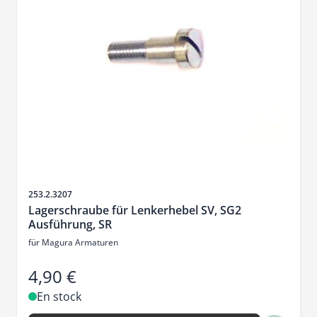
SKU
253.2.3207
Lagerschraube für Lenkerhebel SV, SG2
Ausführung, SR
für Magura Armaturen
4,90 €
En stock