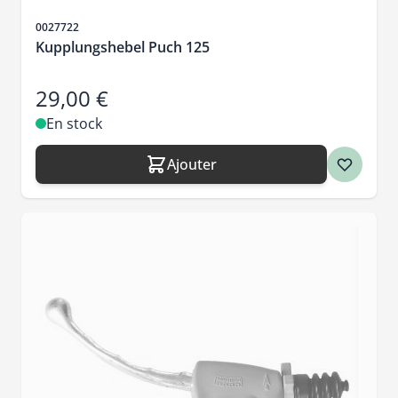
SKU
0027722
Kupplungshebel Puch 125
29,00 €
En stock
Ajouter