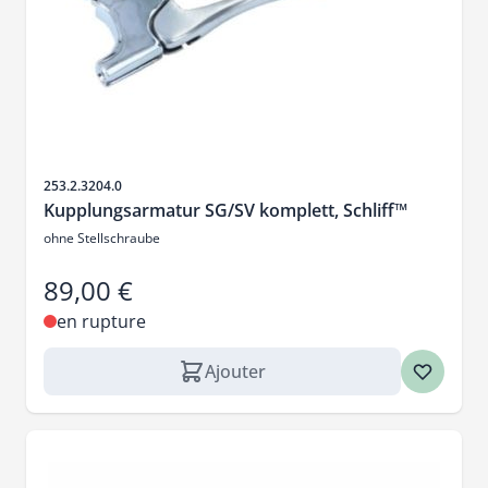
SKU
253.2.3204.0
Kupplungsarmatur SG/SV komplett, Schliff™
ohne Stellschraube
89,00 €
en rupture
Ajouter