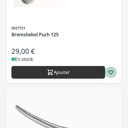
SKU
0027721
Bremshebel Puch 125
29,00 €
En stock
Ajouter