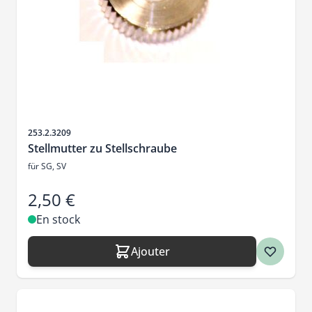
SKU
253.2.3209
Stellmutter zu Stellschraube
für SG, SV
2,50 €
En stock
Ajouter