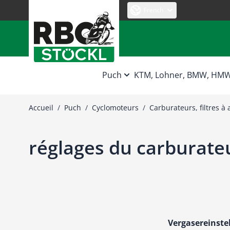
Allez au contenu
French
Puch
KTM, Lohner, BMW, HM
Accueil
/
Puch
/
Cyclomoteurs
/
Carburateurs, filtres à 
réglages du carburate
Vergasereinste