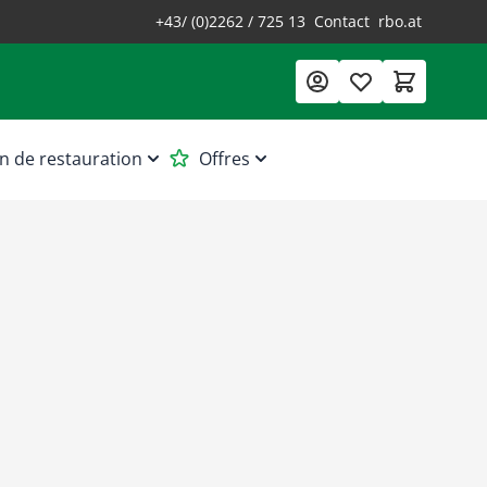
+43/ (0)2262 / 725 13
Contact
rbo.at
n de restauration
Offres