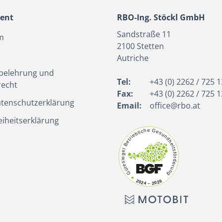
ient
RBO-Ing. Stöckl GmbH
Sandstraße 11
m
2100
Stetten
Autriche
belehrung und
Tel:
+43 (0) 2262 / 725 1
recht
Fax:
+43 (0) 2262 / 725 1
tenschutzerklärung
Email:
office@rbo.at
eiheitserklärung