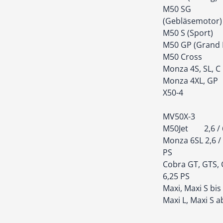
M50 SG
(Gebläsemotor)
M50 S (Sport)
M50 GP (Grand P
M50 Cross
Monza 4S, SL, C
Monza 4XL, GP
X50-4
MV50X-3
M50Jet 2,6 / 
Monza 6SL 2,6 /
PS
Cobra GT, GTS, 
6,25 PS
Maxi, Maxi S bis
Maxi L, Maxi S a