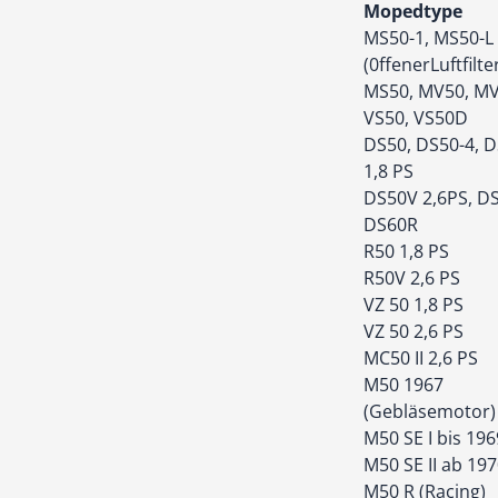
Mopedtype
MS50-1, MS50-L
(0ffenerLuftfilte
MS50, MV50, MV
VS50, VS50D
DS50, DS50-4, 
1,8 PS
DS50V 2,6PS, D
DS60R
R50 1,8 PS
R50V 2,6 PS
VZ 50 1,8 PS
VZ 50 2,6 PS
MC50 II 2,6 PS
M50 1967
(Gebläsemotor)
M50 SE I bis 196
M50 SE II ab 19
M50 R (Racing)