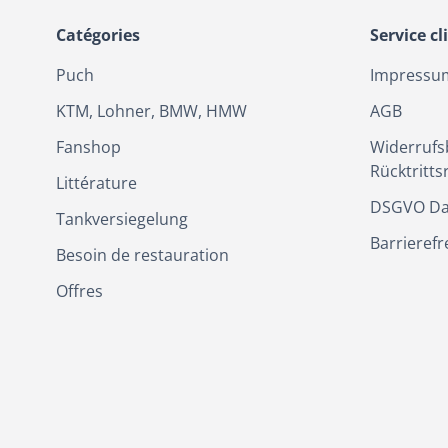
Catégories
Service cl
Puch
Impressu
KTM, Lohner, BMW, HMW
AGB
Fanshop
Widerrufs
Rücktritts
Littérature
DSGVO Da
Tankversiegelung
Barrierefr
Besoin de restauration
Offres