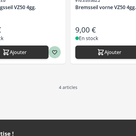
SKU
03.0
910.3.05.002.2
sseil VZ50 4gg.
Bremsseil vorne VZ50 4gg.
€
9,00 €
ck
En stock
Ajouter
Ajouter
4
articles
tise !