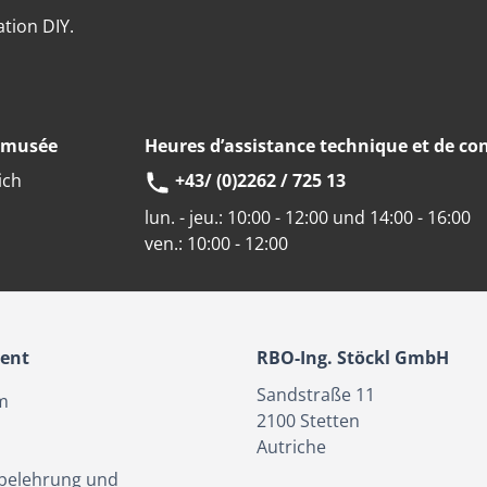
ation DIY.
u musée
Heures d’assistance technique et de con
ich
+43/ (0)2262 / 725 13
lun. - jeu.:
10:00 - 12:00 und 14:00 - 16:00
ven.:
10:00 - 12:00
ient
RBO-Ing. Stöckl GmbH
Sandstraße 11
m
2100
Stetten
Autriche
belehrung und