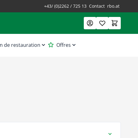
+43/ (0)2262 / 725 13
Contact
rbo.at
n de restauration
Offres