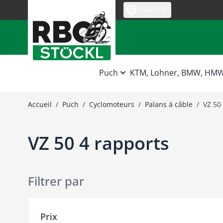
Allez au contenu
French
Puch
KTM, Lohner, BMW, HM
Accueil
/
Puch
/
Cyclomoteurs
/
Palans à câble
/
VZ 50
VZ 50 4 rapports
Filtrer par
Passer à la liste des produits
Prix