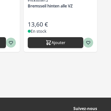
SKU
910.8.03.001.2
Bremsseil hinten alle VZ
13,60 €
En stock
Ajouter
Suivez-nous