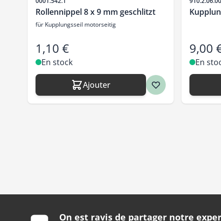
SKU
SKU
0001.542.1
910.2.06.0
Rollennippel 8 x 9 mm geschlitzt
Kupplung
für Kupplungsseil motorseitig
1,10 €
9,00 
En stock
En sto
Ajouter
On est ravis de partager notre exper