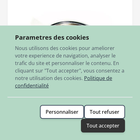
Parametres des cookies
Nous utilisons des cookies pour ameliorer
votre experience de navigation, analyser le
trafic du site et personnaliser le contenu. En
cliquant sur "Tout accepter", vous consentez a
notre utilisation des cookies.
Politique de
confidentialité
Personnaliser
Tout refuser
SKU
50/1/4009
Tout accepter
Felge "Italcerchio" 1,60x12", 36 L. verchromt
SISSY