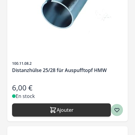
SKU
100.11.08.2
Distanzhülse 25/28 für Auspufftopf HMW
6,00 €
En stock
Ajouter