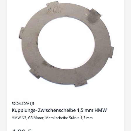
SKU
52.04.109/1,5
Kupplungs- Zwischenscheibe 1,5 mm HMW
HMW N3, G3 Motor, Metallscheibe Stärke 1,5 mm