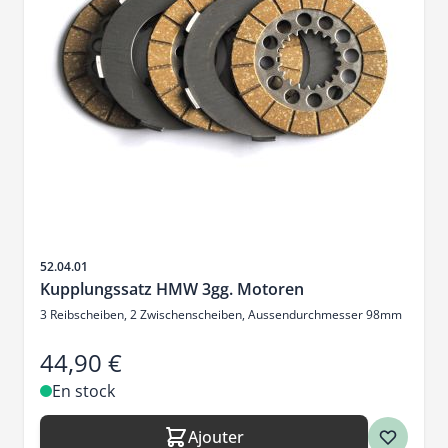
SKU
52.04.01
Kupplungssatz HMW 3gg. Motoren
3 Reibscheiben, 2 Zwischenscheiben, Aussendurchmesser 98mm
44,90 €
En stock
Ajouter