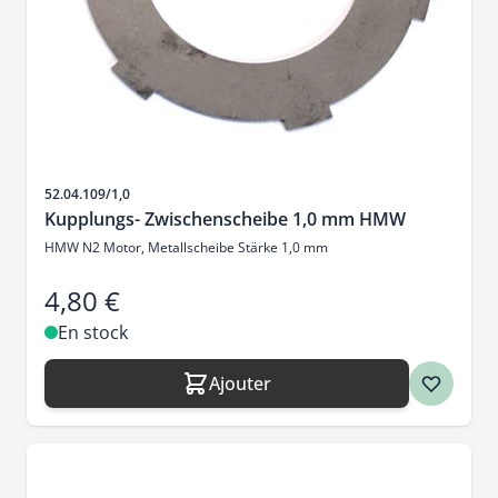
SKU
52.04.109/1,0
Kupplungs- Zwischenscheibe 1,0 mm HMW
HMW N2 Motor, Metallscheibe Stärke 1,0 mm
4,80 €
En stock
Ajouter