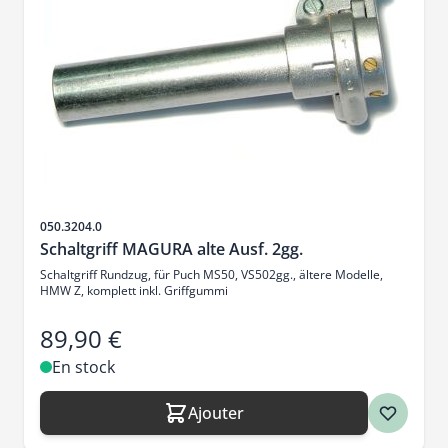
SKU
050.3204.0
Schaltgriff MAGURA alte Ausf. 2gg.
Schaltgriff Rundzug, für Puch MS50, VS502gg., ältere Modelle,
HMW Z, komplett inkl. Griffgummi
89,90 €
En stock
Ajouter