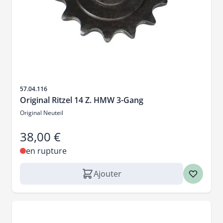
SKU
57.04.116
Original Ritzel 14 Z. HMW 3-Gang
Original Neuteil
38,00 €
en rupture
Ajouter