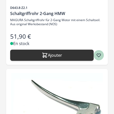
SKU
D643.8-Z2.1
Schaltgriffrohr 2-Gang HMW
MAGURA Schaltgriffrohr für 2-Gang Motor mit einem Schaltseil.
Aus original Werksbestand (NOS)
51,90 €
En stock
Ajouter