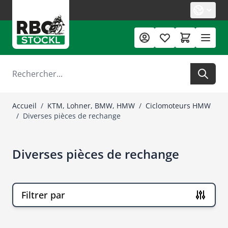
Allez au contenu
Rechercher
Accueil
/
KTM, Lohner, BMW, HMW
/
Ciclomoteurs HMW
/
Diverses pièces de rechange
Diverses pièces de rechange
Filtrer par
Passer à la liste des produits