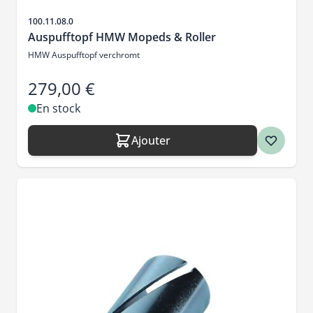
SKU
100.11.08.0
Auspufftopf HMW Mopeds & Roller
HMW Auspufftopf verchromt
279,00 €
En stock
Ajouter