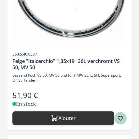
SKU
350.5.40.033.1
Felge "Italcerchio" 1,35x19" 36L verchromt VS
50, MV 50
passend Puch VS 50, MV 50 und für HMW SL, L, SH, Supersport,
LP, SL Tandem;
51,90 €
En stock
Ajouter