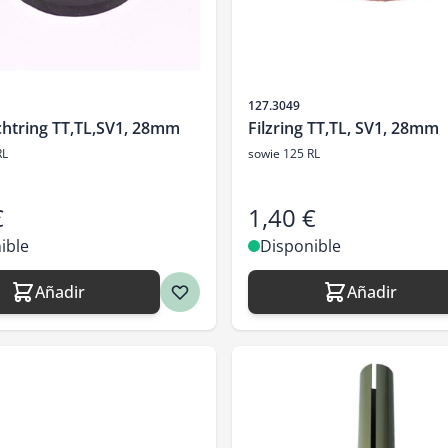
SKU
127.3049
chtring TT,TL,SV1, 28mm
Filzring TT,TL, SV1, 28mm
RL
sowie 125 RL
€
1,40 €
ible
Disponible
Añadir
Añadir