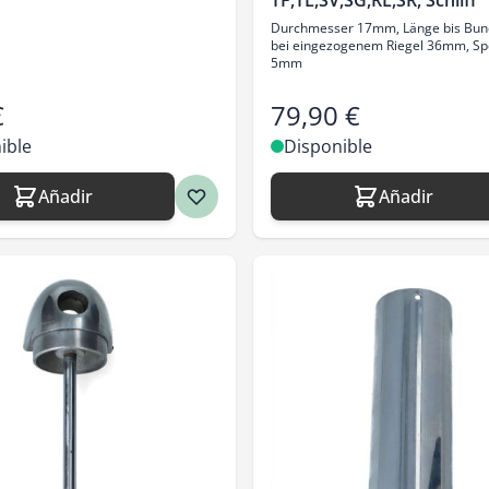
TF,TL,SV,SG,RL,SR, Schliff
Durchmesser 17mm, Länge bis Bun
bei eingezogenem Riegel 36mm, Sp
5mm
€
79,90 €
ible
Disponible
Añadir
Añadir