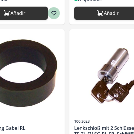
Añadir
Añadir
SKU
100.3023
ng Gabel RL
Lenkschloß mit 2 Schlüsse