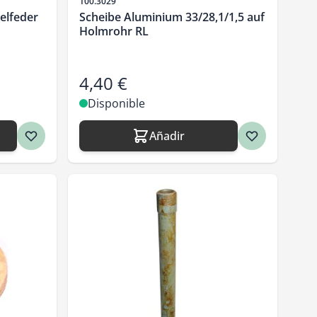
SKU
100.3029
elfeder
Scheibe Aluminium 33/28,1/1,5 auf
Holmrohr RL
4,40 €
Disponible
Añadir