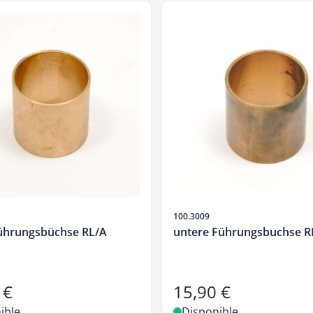
SKU
100.3009
ührungsbüchse RL/A
untere Führungsbuchse R
 €
15,90 €
ible
Disponible