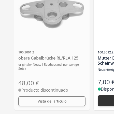
SKU
SKU
100.3001.2
100.3012.2
obere Gabelbrücke RL/RLA 125
Mutter 
Scheinw
originaler Neuteil-Restbestand, nur wenige
Stück
Neuanferti
7,00 
48,00 €
Dispon
Producto discontinuado
Vista del artículo