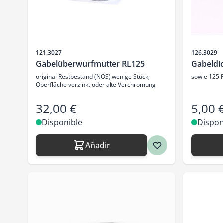
SKU
SKU
121.3027
126.3029
Gabelüberwurfmutter RL125
Gabeldi
original Restbestand (NOS) wenige Stück;
sowie 125 
Oberfläche verzinkt oder alte Verchromung
32,00 €
5,00 
Disponible
Dispon
Añadir