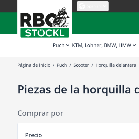
Ir al contenido
Spanish
Puch
KTM, Lohner, BMW, HMW
Página de inicio
/
Puch
/
Scooter
/
Horquilla delantera
Piezas de la horquilla 
Comprar por
Ir a la lista de productos
Precio