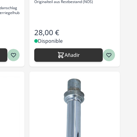
™
Originalteil aus Restbestand (NOS)
danschlag
erriegelhub
28,00 €
Disponible
Añadir