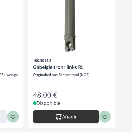
SKU
100.3014.2
Gabelgleitrohr links RL
OS), wenige
Originalteil aus Restbestand (NOS)
48,00 €
Disponible
Añadir