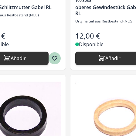
SKU
100.3035
Schlitzmutter Gabel RL
oberes Gewindestück Gab
RL
l aus Restbestand (NOS)
Originalteil aus Restbestand (NOS)
 €
12,00 €
ible
Disponible
Añadir
Añadir