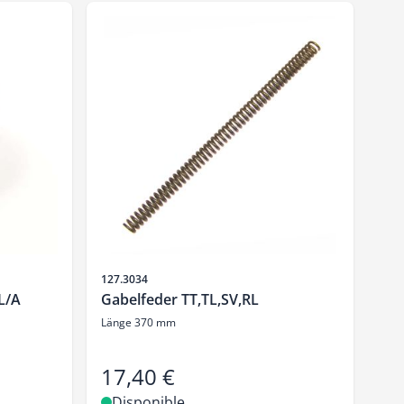
SKU
127.3034
L/A
Gabelfeder TT,TL,SV,RL
Länge 370 mm
17,40 €
Disponible