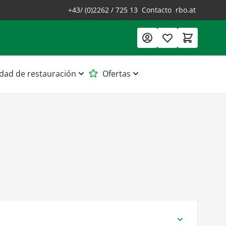
+43/ (0)2262 / 725 13
Contacto
rbo.at
dad de restauración
Ofertas