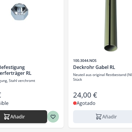
SKU
100.3044.NOS
Befestigung
Deckrohr Gabel RL
erferträger RL
Neuteil aus original Restbestand (N
Stück
gung, Stahl verchromt
€
24,00 €
ible
Agotado
Añadir
Añadir