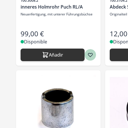
SKU
SKU
100.3008.2
100.3104.2
inneres Holmrohr Puch RL/A
Abdeck 
Neuanfertigung, mit unterer Führungsbüchse
Originaltei
99,00 €
12,00
Disponible
Dispon
Añadir