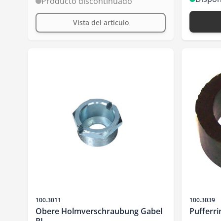
Producto discontinuado
Vista del artículo
SKU
SKU
100.3011
100.3039
Obere Holmverschraubung Gabel
Pufferri