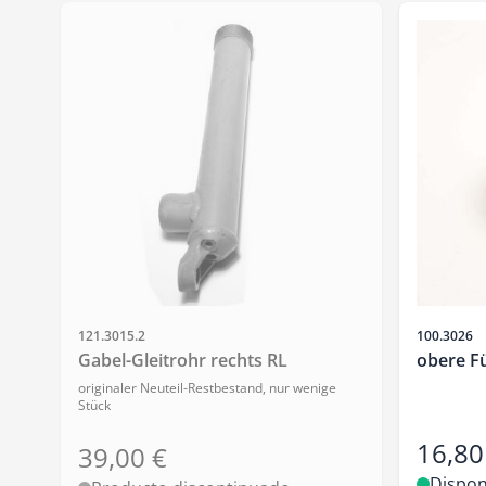
SKU
SKU
121.3015.2
100.3026
Gabel-Gleitrohr rechts RL
obere F
originaler Neuteil-Restbestand, nur wenige
Stück
16,80
39,00 €
Dispon