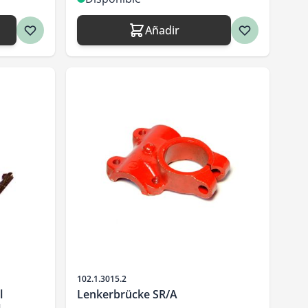
Añadir
SKU
102.1.3015.2
l
Lenkerbrücke SR/A