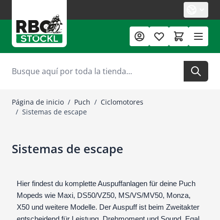
Ir al contenido
Buscar
Página de inicio
/
Puch
/
Ciclomotores
/
Sistemas de escape
Sistemas de escape
Hier findest du komplette Auspuffanlagen für deine Puch
Mopeds wie Maxi, DS50/VZ50, MS/VS/MV50, Monza,
X50 und weitere Modelle. Der Auspuff ist beim Zweitakter
entscheidend für Leistung, Drehmoment und Sound. Egal