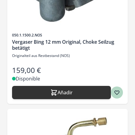
SKU
050.1.1500.2.NOS
Vergaser Bing 12 mm Original, Choke Seilzug
betätigt
Originalteil aus Restbestand (NOS)
159,00 €
Disponible
Añadir