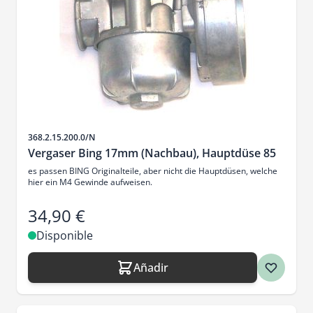
SKU
368.2.15.200.0/N
Vergaser Bing 17mm (Nachbau), Hauptdüse 85
es passen BING Originalteile, aber nicht die Hauptdüsen, welche
hier ein M4 Gewinde aufweisen.
34,90 €
Disponible
Añadir