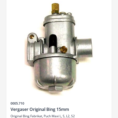
SKU
0005.710
Vergaser Original Bing 15mm
Original Bing Fabrikat, Puch Maxi L, S, L2, S2