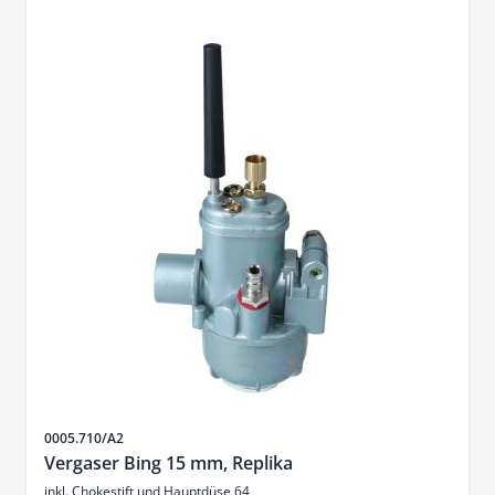
SKU
0005.710/A2
Vergaser Bing 15 mm, Replika
inkl. Chokestift und Hauptdüse 64