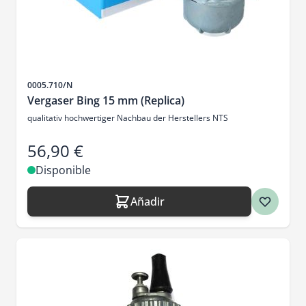
SKU
0005.710/N
Vergaser Bing 15 mm (Replica)
qualitativ hochwertiger Nachbau der Herstellers NTS
56,90 €
Disponible
Añadir