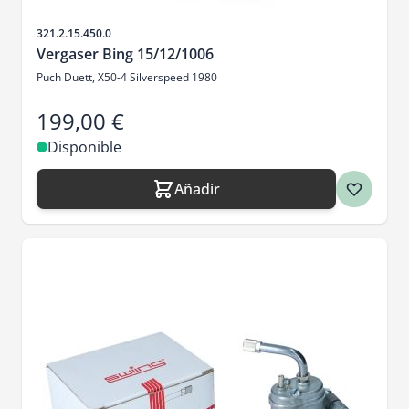
SKU
321.2.15.450.0
Vergaser Bing 15/12/1006
Puch Duett, X50-4 Silverspeed 1980
199,00 €
Disponible
Añadir