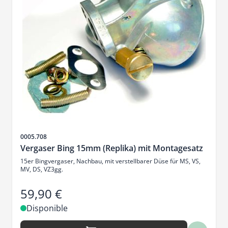
SKU
0005.708
Vergaser Bing 15mm (Replika) mit Montagesatz
15er Bingvergaser, Nachbau, mit verstellbarer Düse für MS, VS,
MV, DS, VZ3gg.
59,90 €
Disponible