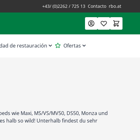
+43/ (0)2262 / 725 13
Contacto
rbo.at
dad de restauración
Ofertas
Mopeds wie Maxi, MS/VS/MV50, DS50, Monza und
s halb so wild! Unterhalb findest du sehr