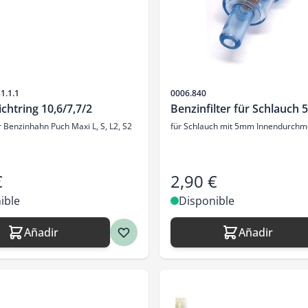
SKU
1.1.1
0006.840
chtring 10,6/7,7/2
Benzinfilter für Schlauch
 Benzinhahn Puch Maxi L, S, L2, S2
für Schlauch mit 5mm Innendurchm
€
2,90 €
ible
Disponible
Añadir
Añadir