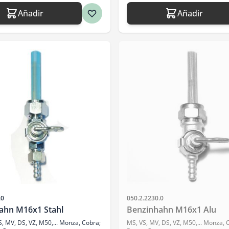
Añadir
Añadir
SKU
.0
050.2.2230.0
ahn M16x1 Stahl
Benzinhahn M16x1 Alu
, MV, DS, VZ, M50,... Monza, Cobra;
MS, VS, MV, DS, VZ, M50,... Monza,