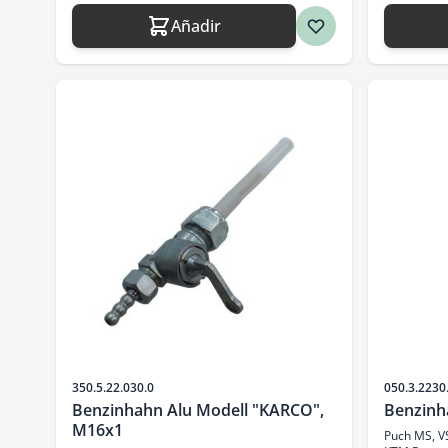
Añadir
SKU
SKU
350.5.22.030.0
050.3.2230
Benzinhahn Alu Modell "KARCO",
Benzinh
M16x1
Puch MS, VS