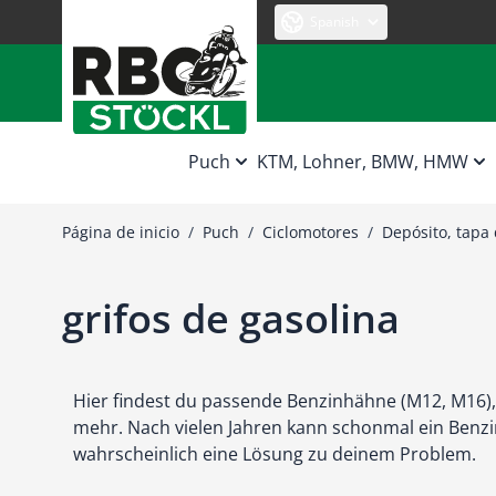
Ir al contenido
Spanish
Puch
KTM, Lohner, BMW, HMW
Página de inicio
/
Puch
/
Ciclomotores
/
Depósito, tapa 
grifos de gasolina
Hier findest du passende Benzinhähne (M12, M16),
mehr. Nach vielen Jahren kann schonmal ein Benzin
wahrscheinlich eine Lösung zu deinem Problem.