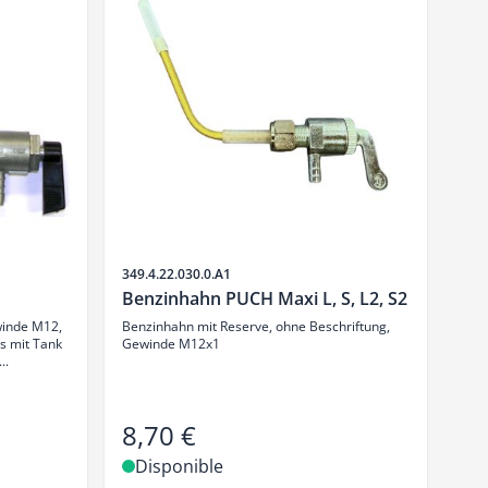
SKU
349.4.22.030.0.A1
Benzinhahn PUCH Maxi L, S, L2, S2
winde M12,
Benzinhahn mit Reserve, ohne Beschriftung,
s mit Tank
Gewinde M12x1
..
8,70 €
Disponible