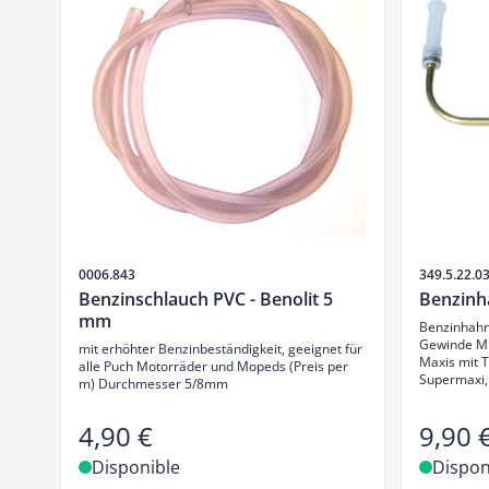
SKU
SKU
0006.843
349.5.22.0
Benzinschlauch PVC - Benolit 5
Benzinh
mm
Benzinhahn
Gewinde M1
mit erhöhter Benzinbeständigkeit, geeignet für
Maxis mit T
alle Puch Motorräder und Mopeds (Preis per
Supermaxi, 
m) Durchmesser 5/8mm
4,90 €
9,90 
Disponible
Dispon