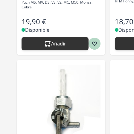
KTM Ponny
Puch MS, MV, DS, VS, VZ, MC, M50, Monza,
Cobra
19,90 €
18,70
Disponible
Dispon
Añadir