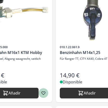
SKU
05.000
010.1.22.061.9
hahn M16x1 KTM Hobby
Benzinhahn M14x1,25
el, Abgang waagrecht, seitlich
Für Ranger TT, CITY AX40, Cobra 4T
 €
14,90 €
ible
Disponible
Añadir
Añadir