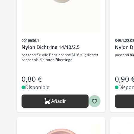
SKU
SKU
0016636.1
349.1.22.03
Nylon Dichtring 14/10/2,5
Nylon Di
passend für alle Benzinhähne M16 x 1; dichtet
passend für
besser als die roten Fiberringe
0,80 €
0,90 
Disponible
Dispon
Añadir