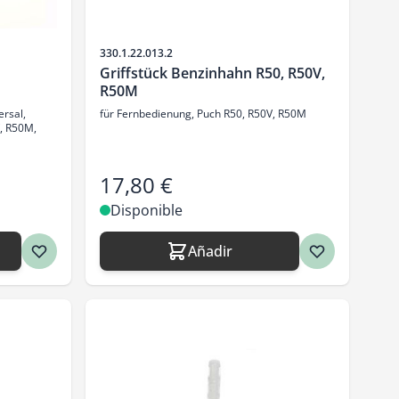
SKU
330.1.22.013.2
Griffstück Benzinhahn R50, R50V,
R50M
rsal,
für Fernbedienung, Puch R50, R50V, R50M
, R50M,
17,80 €
Disponible
Añadir