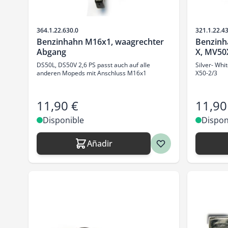
SKU
SKU
364.1.22.630.0
321.1.22.4
Benzinhahn M16x1, waagrechter
Benzinh
Abgang
X, MV50
DS50L, DS50V 2,6 PS passt auch auf alle
Silver- Whi
anderen Mopeds mit Anschluss M16x1
X50-2/3
11,90 €
11,90
Disponible
Dispon
Añadir