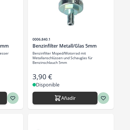
SKU
0006.840.1
 5mm
Benzinfilter Metall/Glas 5mm
esser
Benzinfilter Moped/Motorrad mit
Metallanschlüssen und Schauglas für
Benzinschlauch 5mm
3,90 €
Disponible
Añadir