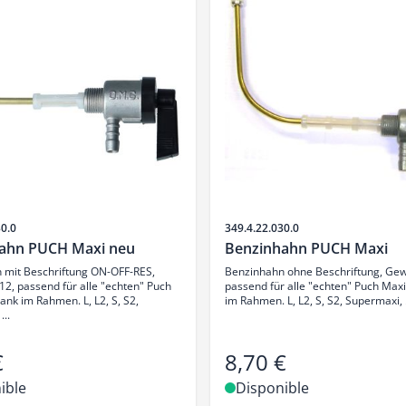
SKU
30.0
349.4.22.030.0
ahn PUCH Maxi neu
Benzinhahn PUCH Maxi
 mit Beschriftung ON-OFF-RES,
Benzinhahn ohne Beschriftung, Ge
2, passend für alle "echten" Puch
passend für alle "echten" Puch Maxi
ank im Rahmen. L, L2, S, S2,
im Rahmen. L, L2, S, S2, Supermaxi, .
...
€
8,70 €
ible
Disponible