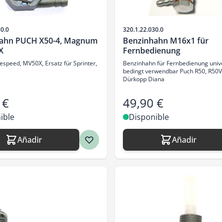
SKU
30.0
320.1.22.030.0
ahn PUCH X50-4, Magnum
Benzinhahn M16x1 für
X
Fernbedienung
tespeed, MV50X, Ersatz für Sprinter,
Benzinhahn für Fernbedienung unive
bedingt verwendbar Puch R50, R50V
Dürkopp Diana
 €
49,90 €
ible
Disponible
Añadir
Añadir