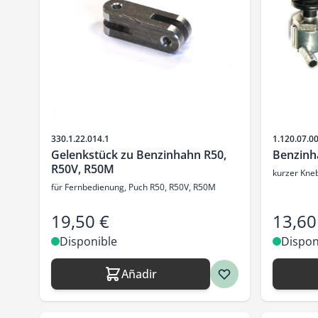
SKU
SKU
330.1.22.014.1
1.120.07.0
Gelenkstück zu Benzinhahn R50,
Benzin
R50V, R50M
kurzer Kneb
für Fernbedienung, Puch R50, R50V, R50M
19,50 €
13,60
Disponible
Dispon
Añadir