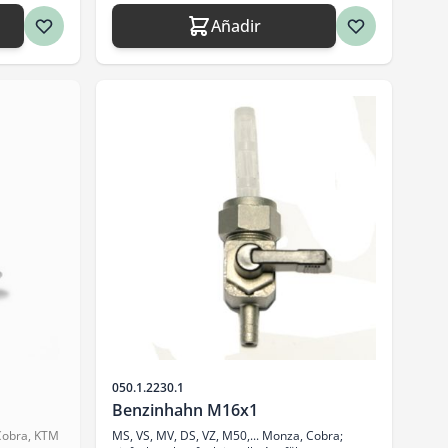
Añadir
SKU
050.1.2230.1
Benzinhahn M16x1
 Cobra, KTM
MS, VS, MV, DS, VZ, M50,... Monza, Cobra;