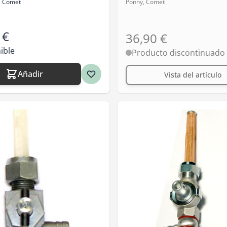
, Comet
Ponny, Comet
 €
36,90 €
ible
Producto discontinuado
Añadir
Vista del artículo