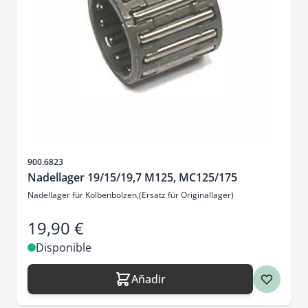
SKU
900.6823
Nadellager 19/15/19,7 M125, MC125/175
Nadellager für Kolbenbolzen,(Ersatz für Originallager)
19,90 €
Disponible
Añadir