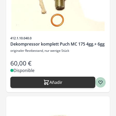
SKU
412.1.10.040.0
Dekompressor komplett Puch MC 175 4gg.+ 6gg
originaler Restbestand, nur wenige Stück
60,00 €
Disponible
Añadir