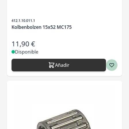
SKU
412.1.10.011.1
Kolbenbolzen 15x52 MC175
11,90 €
Disponible
Añadir