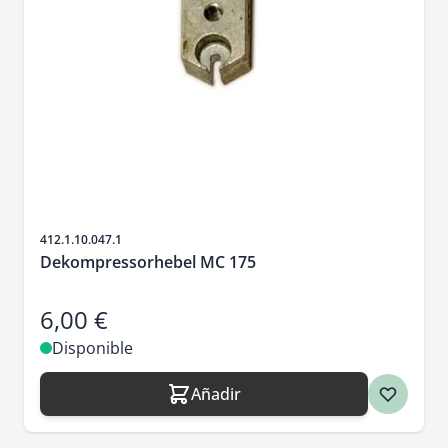
SKU
412.1.10.047.1
Dekompressorhebel MC 175
6,00 €
Disponible
Añadir