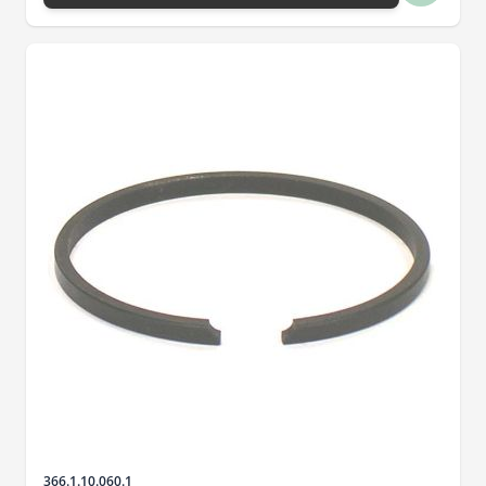
SKU
366.1.10.060.1