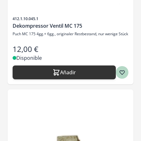
SKU
412.1.10.045.1
Dekompressor Ventil MC 175
Puch MC 175 4gg.+ 6gg., originaler Restbestand, nur wenige Stück
12,00 €
Disponible
Añadir