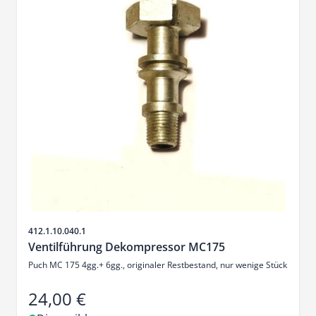
SKU
412.1.10.040.1
Ventilführung Dekompressor MC175
Puch MC 175 4gg.+ 6gg., originaler Restbestand, nur wenige Stück
24,00 €