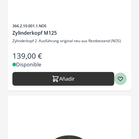
SKU
366.2.10.001.1.NOS
Zylinderkopf M125
Zylinderkopf 2. Ausführung original neu aus Restbestand (NOS)
139,00 €
Disponible
Añadir