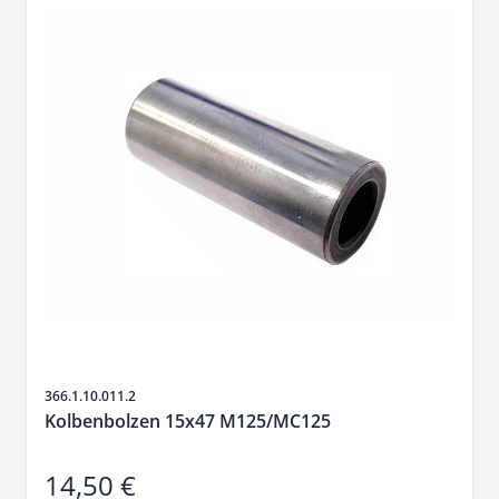
SKU
366.1.10.011.2
Kolbenbolzen 15x47 M125/MC125
14,50 €