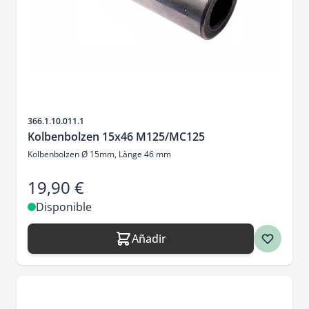
SKU
366.1.10.011.1
Kolbenbolzen 15x46 M125/MC125
Kolbenbolzen Ø 15mm, Länge 46 mm
19,90 €
Disponible
Añadir