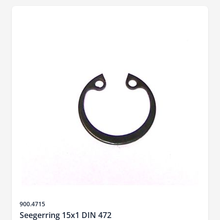
SKU
900.4715
Seegerring 15x1 DIN 472