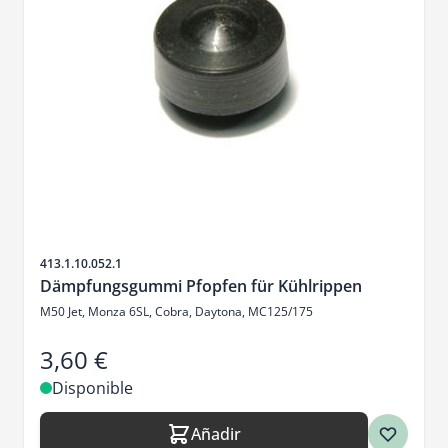
SKU
413.1.10.052.1
Dämpfungsgummi Pfopfen für Kühlrippen
M50 Jet, Monza 6SL, Cobra, Daytona, MC125/175
3,60 €
Disponible
Añadir