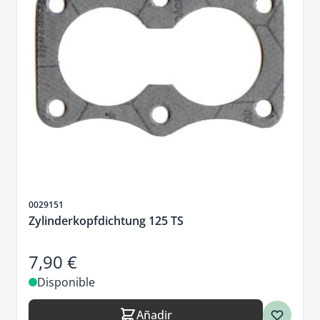
SKU
0029151
Zylinderkopfdichtung 125 TS
7,90 €
Disponible
Añadir