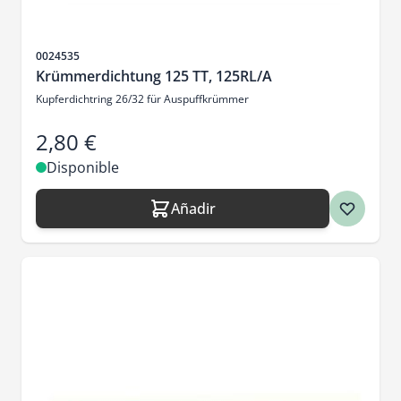
SKU
0024535
Krümmerdichtung 125 TT, 125RL/A
Kupferdichtring 26/32 für Auspuffkrümmer
2,80 €
Disponible
Añadir