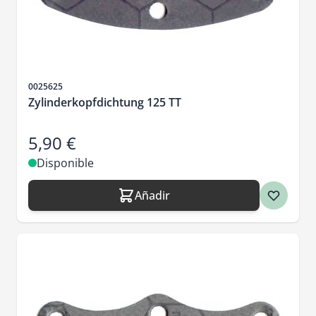
SKU
0025625
Zylinderkopfdichtung 125 TT
5,90 €
Disponible
Añadir