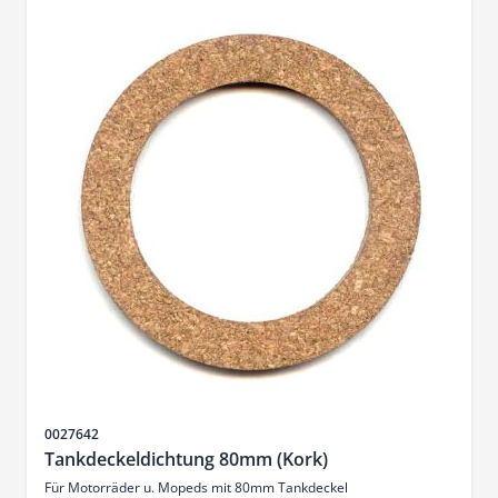
SKU
0027642
Tankdeckeldichtung 80mm (Kork)
Für Motorräder u. Mopeds mit 80mm Tankdeckel