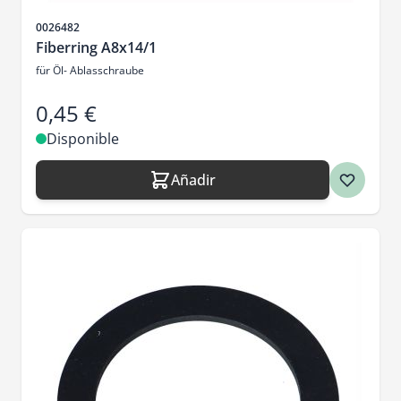
SKU
0026482
Fiberring A8x14/1
für Öl- Ablasschraube
0,45 €
Disponible
Añadir