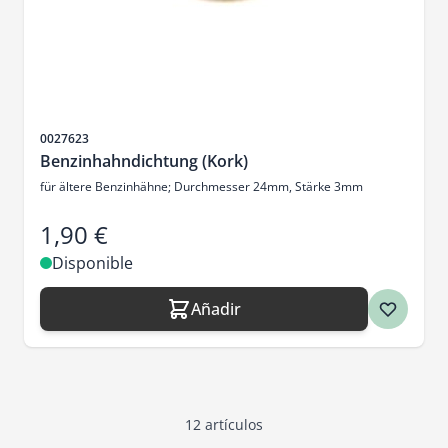
SKU
0027623
Benzinhahndichtung (Kork)
für ältere Benzinhähne; Durchmesser 24mm, Stärke 3mm
1,90 €
Disponible
Añadir
12
artículos