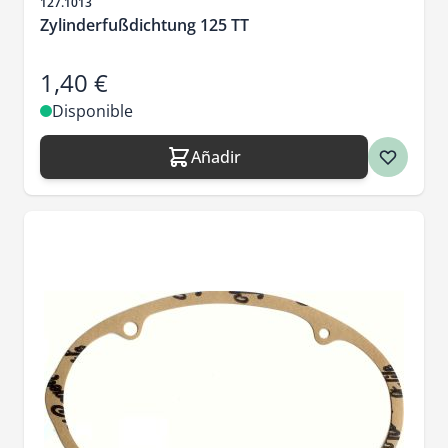
SKU
127.1013
Zylinderfußdichtung 125 TT
1,40 €
Disponible
Añadir