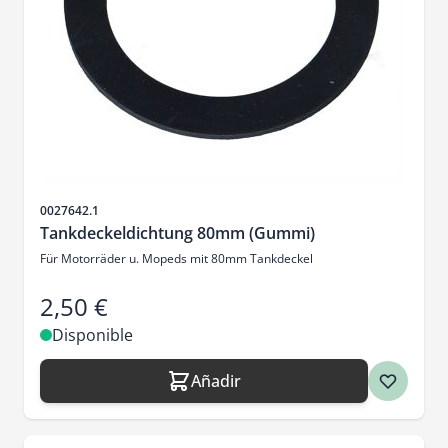
SKU
0027642.1
Tankdeckeldichtung 80mm (Gummi)
Für Motorräder u. Mopeds mit 80mm Tankdeckel
2,50 €
Disponible
Añadir