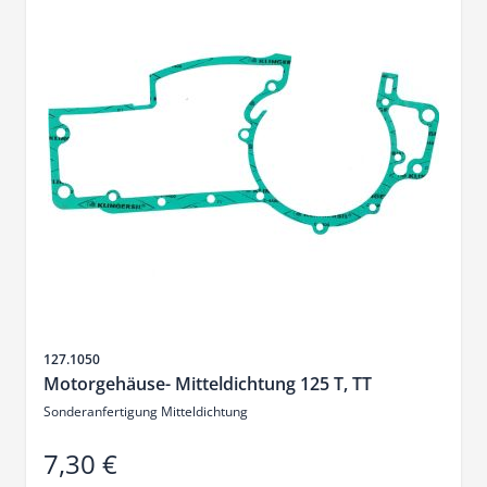
SKU
127.1050
Motorgehäuse- Mitteldichtung 125 T, TT
Sonderanfertigung Mitteldichtung
7,30 €