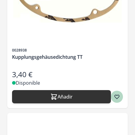
SKU
0028938
Kupplungsgehäusedichtung TT
3,40 €
Disponible
Añadir