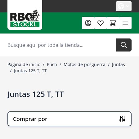
Ir al contenido
Buscar
Página de inicio
/
Puch
/
Motos de posguerra
/
Juntas
/
Juntas 125 T, TT
Juntas 125 T, TT
Comprar por
Ir a la lista de productos