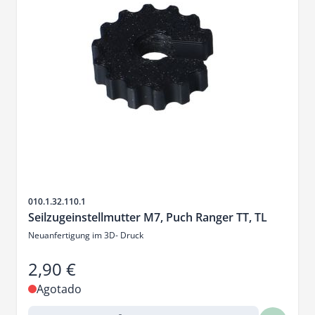
SKU
010.1.32.110.1
Seilzugeinstellmutter M7, Puch Ranger TT, TL
Neuanfertigung im 3D- Druck
2,90 €
Agotado