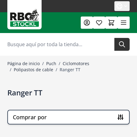
Ir al contenido
Buscar
Página de inicio
/
Puch
/
Ciclomotores
/
Polipastos de cable
/
Ranger TT
Ranger TT
Comprar por
Ir a la lista de productos