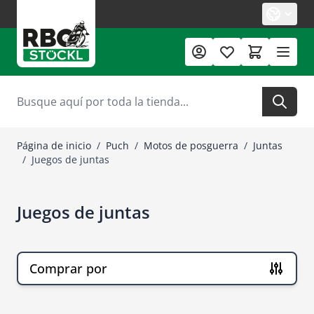
Ir al contenido
Buscar
Página de inicio
/
Puch
/
Motos de posguerra
/
Juntas
/
Juegos de juntas
Juegos de juntas
Comprar por
Ir a la lista de productos