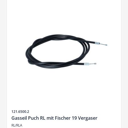
SKU
121.6500.2
Gasseil Puch RL mit Fischer 19 Vergaser
RL/RLA