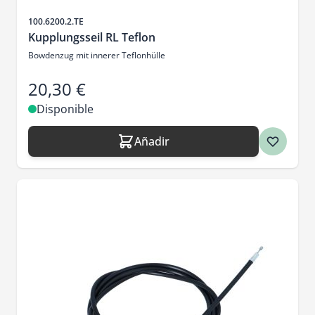
SKU
100.6200.2.TE
Kupplungsseil RL Teflon
Bowdenzug mit innerer Teflonhülle
20,30 €
Disponible
Añadir