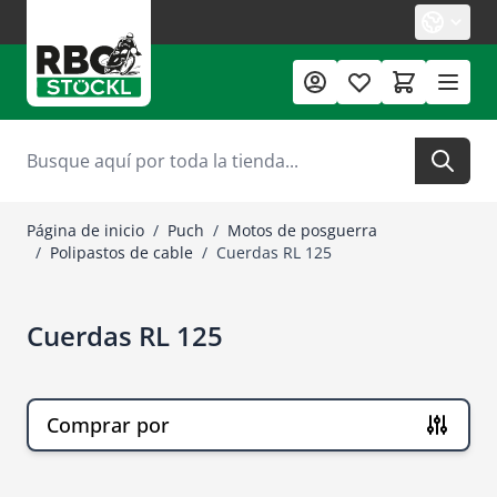
Ir al contenido
Buscar
Página de inicio
/
Puch
/
Motos de posguerra
/
Polipastos de cable
/
Cuerdas RL 125
Cuerdas RL 125
Comprar por
Ir a la lista de productos