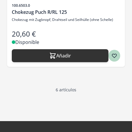
SKU
100.6503.0
Chokezug Puch R/RL 125
Chokezug mit Zugknopf, Drahtseil und Seilhülle (ohne Schelle)
20,60 €
Disponible
Añadir
6
artículos