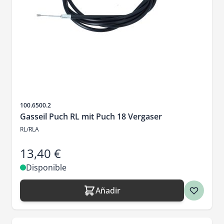
SKU
100.6500.2
Gasseil Puch RL mit Puch 18 Vergaser
RL/RLA
13,40 €
Disponible
Añadir