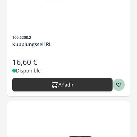
SKU
100.6200.2
Kupplungsseil RL
16,60 €
Disponible
Añadir