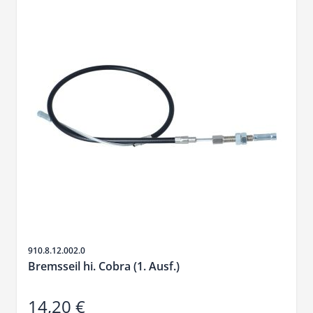
SKU
910.8.12.002.0
Bremsseil hi. Cobra (1. Ausf.)
14,20 €