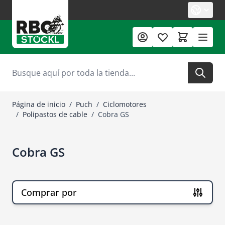
Ir al contenido
Buscar
Página de inicio
/
Puch
/
Ciclomotores
/
Polipastos de cable
/
Cobra GS
Cobra GS
Comprar por
Ir a la lista de productos