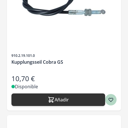
SKU
910.2.19.101.0
Kupplungsseil Cobra GS
10,70 €
Disponible
Añadir