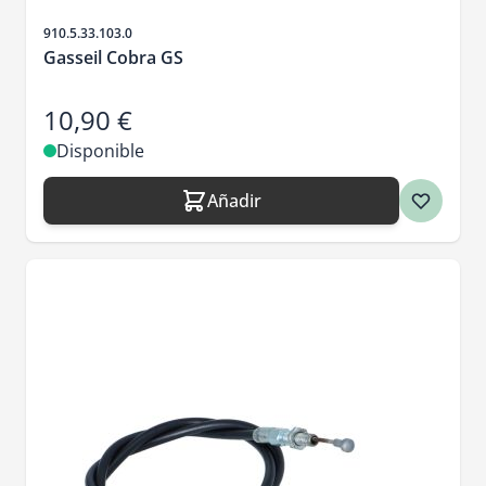
SKU
910.5.33.103.0
Gasseil Cobra GS
10,90 €
Disponible
Añadir