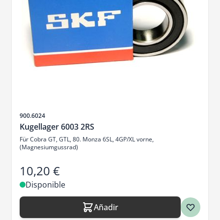
SKU
900.6024
Kugellager 6003 2RS
Für Cobra GT, GTL, 80. Monza 6SL, 4GP/XL vorne,
(Magnesiumgussrad)
10,20 €
Disponible
Añadir