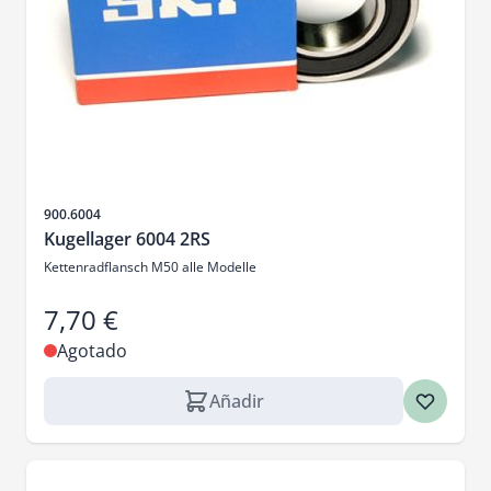
SKU
900.6004
Kugellager 6004 2RS
Kettenradflansch M50 alle Modelle
7,70 €
Agotado
Añadir