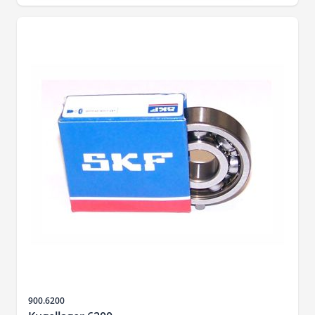
SKU
900.6200