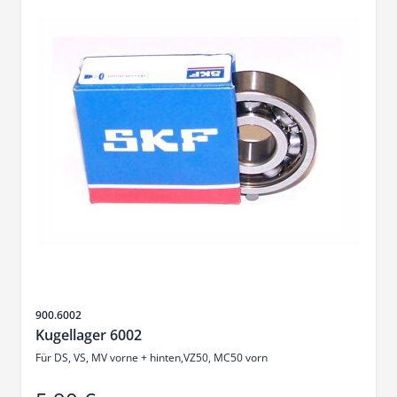
SKU
900.6002
Kugellager 6002
Für DS, VS, MV vorne + hinten,VZ50, MC50 vorn