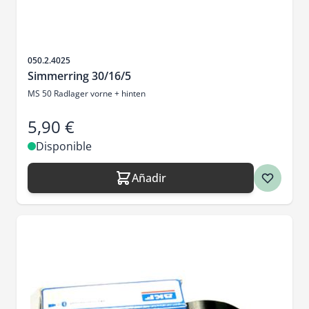
SKU
050.2.4025
Simmerring 30/16/5
MS 50 Radlager vorne + hinten
5,90 €
Disponible
Añadir