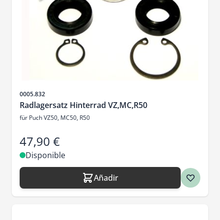
SKU
0005.832
Radlagersatz Hinterrad VZ,MC,R50
für Puch VZ50, MC50, R50
47,90 €
Disponible
Añadir