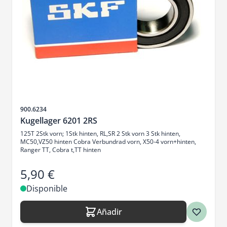
SKU
900.6234
Kugellager 6201 2RS
125T 2Stk vorn; 1Stk hinten, RL,SR 2 Stk vorn 3 Stk hinten,
MC50,VZ50 hinten Cobra Verbundrad vorn, X50-4 vorn+hinten,
Ranger TT, Cobra t,TT hinten
5,90 €
Disponible
Añadir