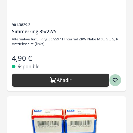
SKU
901.3829.2
Simmerring 35/22/5
Alternative für Si.Ring 35/22/7 Hinterrad ZKW Nabe M50, SE, S, R
Antriebsseite (links)
4,90 €
Disponible
Añadir