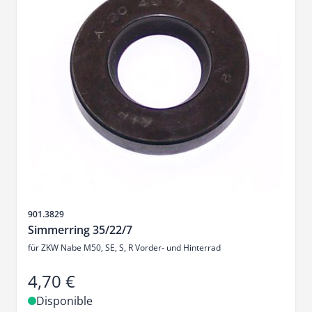
SKU
901.3829
Simmerring 35/22/7
für ZKW Nabe M50, SE, S, R Vorder- und Hinterrad
4,70 €
Disponible