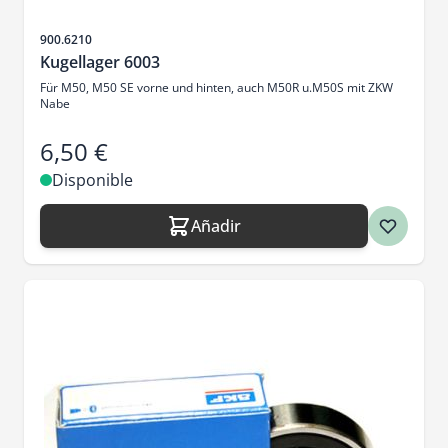
SKU
900.6210
Kugellager 6003
Für M50, M50 SE vorne und hinten, auch M50R u.M50S mit ZKW
Nabe
6,50 €
Disponible
Añadir