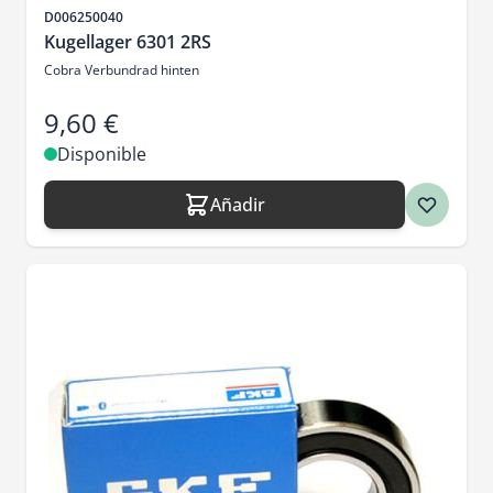
SKU
D006250040
Kugellager 6301 2RS
Cobra Verbundrad hinten
9,60 €
Disponible
Añadir