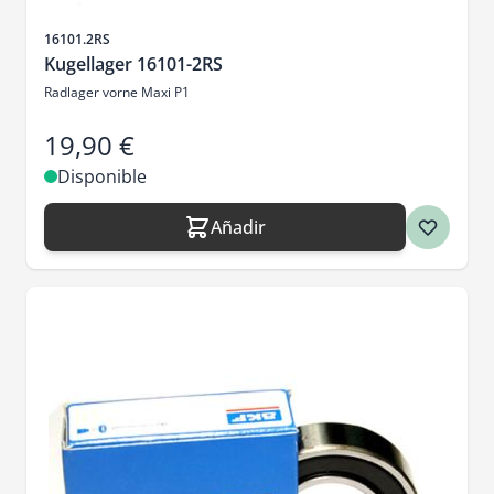
SKU
16101.2RS
Kugellager 16101-2RS
Radlager vorne Maxi P1
19,90 €
Disponible
Añadir