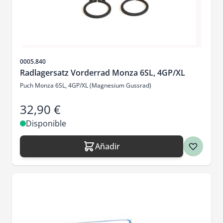
SKU
0005.840
Radlagersatz Vorderrad Monza 6SL, 4GP/XL
Puch Monza 6SL, 4GP/XL (Magnesium Gussrad)
32,90 €
Disponible
Añadir