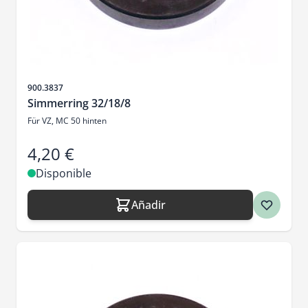
SKU
900.3837
Simmerring 32/18/8
Für VZ, MC 50 hinten
4,20 €
Disponible
Añadir