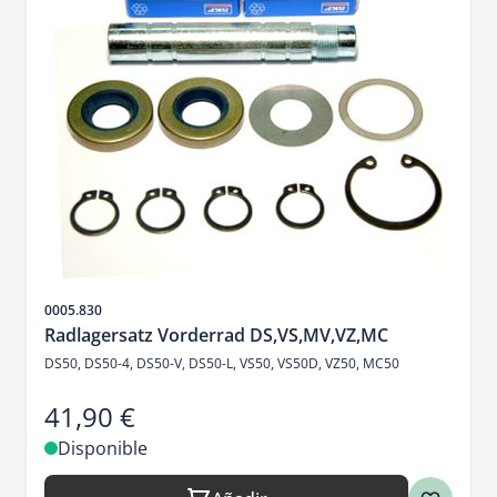
SKU
0005.830
Radlagersatz Vorderrad DS,VS,MV,VZ,MC
DS50, DS50-4, DS50-V, DS50-L, VS50, VS50D, VZ50, MC50
41,90 €
Disponible