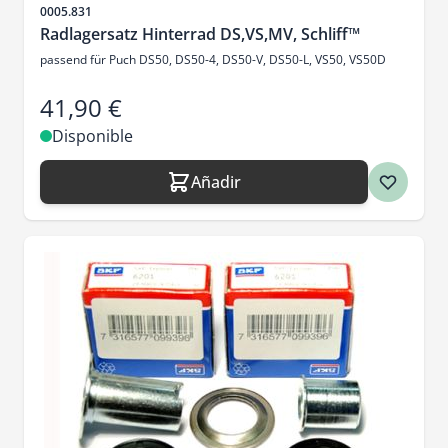
SKU
0005.831
Radlagersatz Hinterrad DS,VS,MV, Schliff™
passend für Puch DS50, DS50-4, DS50-V, DS50-L, VS50, VS50D
41,90 €
Disponible
Añadir