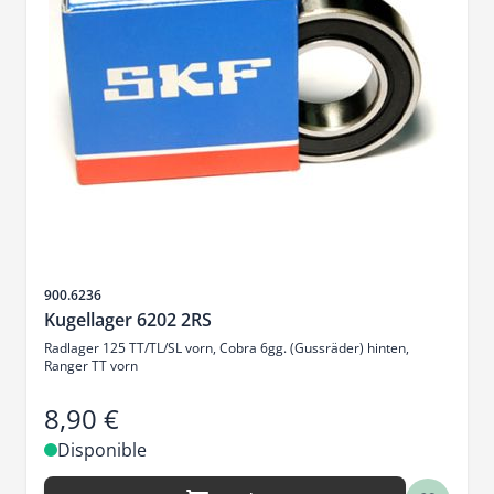
SKU
900.6236
Kugellager 6202 2RS
Radlager 125 TT/TL/SL vorn, Cobra 6gg. (Gussräder) hinten,
Ranger TT vorn
8,90 €
Disponible