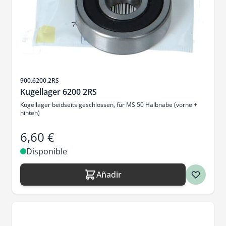
SKU
900.6200.2RS
Kugellager 6200 2RS
Kugellager beidseits geschlossen, für MS 50 Halbnabe (vorne +
hinten)
6,60 €
Disponible
Añadir