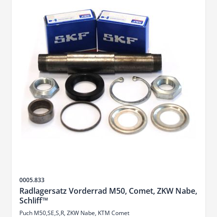
SKU
0005.833
Radlagersatz Vorderrad M50, Comet, ZKW Nabe,
Schliff™
Puch M50,SE,S,R, ZKW Nabe, KTM Comet