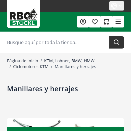
Ir al contenido
Buscar
Página de inicio
/
KTM, Lohner, BMW, HMW
/
Ciclomotores KTM
/
Manillares y herrajes
Manillares y herrajes
Manillares