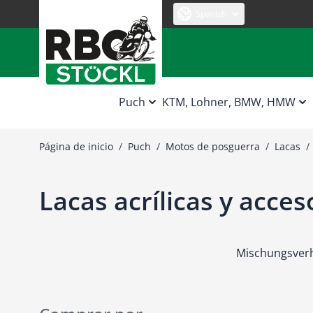
Ir al contenido
Spanish
Puch
KTM, Lohner, BMW, HMW
Página de inicio
/
Puch
/
Motos de posguerra
/
Lacas
/
Lacas acrílicas y acces
Mischungsverh