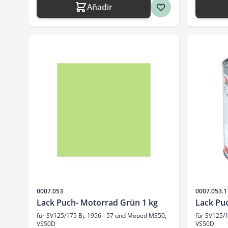
Añadir
SKU
SKU
0007.053
0007.053.1
Lack Puch- Motorrad Grün 1 kg
Lack Pu
für SV125/175 Bj. 1956 - 57 und Moped MS50,
für SV125/
VS50D
VS50D