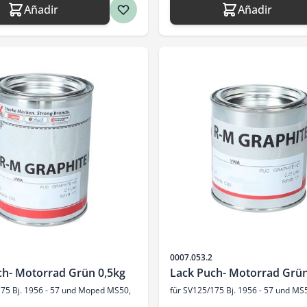
Añadir
Añadir
SKU
0007.053.2
ch- Motorrad Grün 0,5kg
Lack Puch- Motorrad Grün
175 Bj. 1956 - 57 und Moped MS50,
für SV125/175 Bj. 1956 - 57 und MS