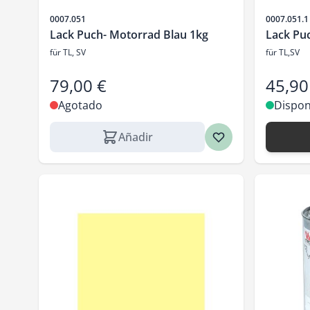
SKU
SKU
0007.051
0007.051.1
Lack Puch- Motorrad Blau 1kg
Lack Pu
für TL, SV
für TL,SV
79,00 €
45,90
Agotado
Dispon
Añadir