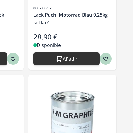
SKU
0007.051.2
ck
Lack Puch- Motorrad Blau 0,25kg
für TL, SV
28,90 €
Disponible
Añadir