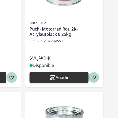
SKU
0007.050.2
Puch- Motorrad Rot, 2K-
Acrylautolack 0,25kg
für SGS/SVS und MS50L
28,90 €
Disponible
Añadir