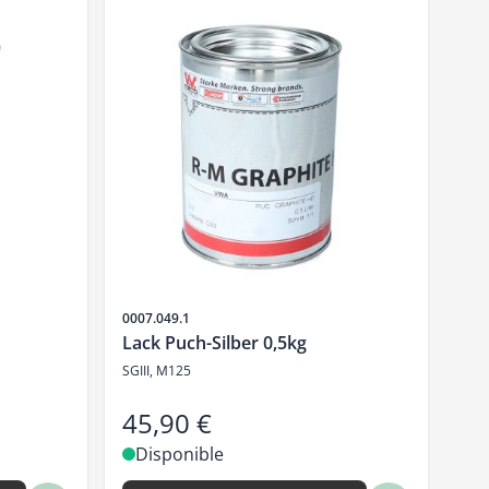
SKU
0007.049.1
Lack Puch-Silber 0,5kg
SGIII, M125
45,90 €
Disponible