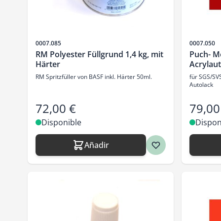
SKU
SKU
0007.085
0007.050
RM Polyester Füllgrund 1,4 kg, mit
Puch- Mo
Härter
Acrylaut
RM Spritzfüller von BASF inkl. Härter 50ml.
für SGS/SV
Autolack
72,00 €
79,00
Disponible
Dispon
Añadir