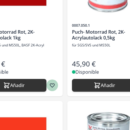
SKU
0007.050.1
torrad Rot, 2K-
Puch- Motorrad Rot, 2K-
olack 1kg
Acrylautolack 0,5kg
S und MS50L, BASF 2K-Acryl
für SGS/SVS und MS50L
 €
45,90 €
ible
Disponible
Añadir
Añadir