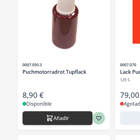
SKU
SKU
0007.050.3
0007.070
Puchmotorradrot Tupflack
Lack Puc
125 S
8,90 €
79,00
Disponible
Agota
Añadir