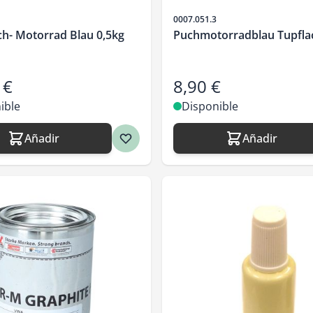
SKU
0007.051.3
ch- Motorrad Blau 0,5kg
Puchmotorradblau Tupfla
 €
8,90 €
ible
Disponible
Añadir
Añadir