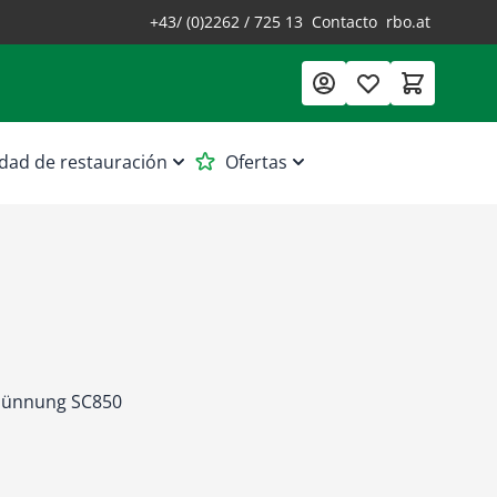
+43/ (0)2262 / 725 13
Contacto
rbo.at
dad de restauración
Ofertas
rdünnung SC850