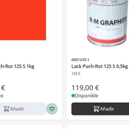
SKU
0007.070.1
h-Rot 125 S 1kg
Lack Puch-Rot 125 S 0,5kg
125 S
 €
119,00 €
do
Disponible
Añadir
Añadir