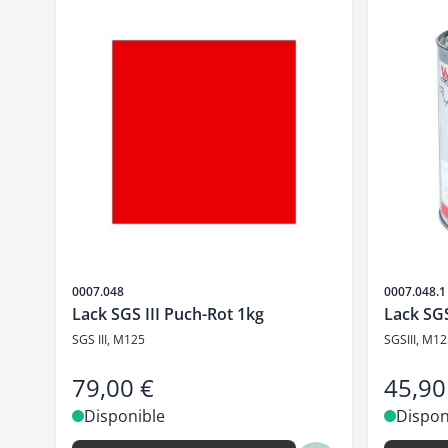
SKU
SKU
0007.048
0007.048.1
Lack SGS III Puch-Rot 1kg
Lack SGS
SGS III, M125
SGSIII, M1
79,00 €
45,90
Disponible
Dispon