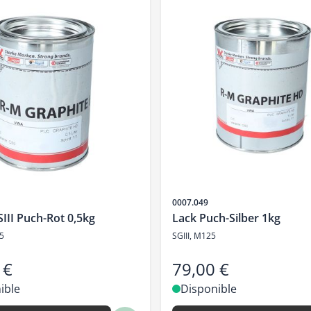
SKU
0007.049
III Puch-Rot 0,5kg
Lack Puch-Silber 1kg
25
SGIII, M125
 €
79,00 €
ible
Disponible