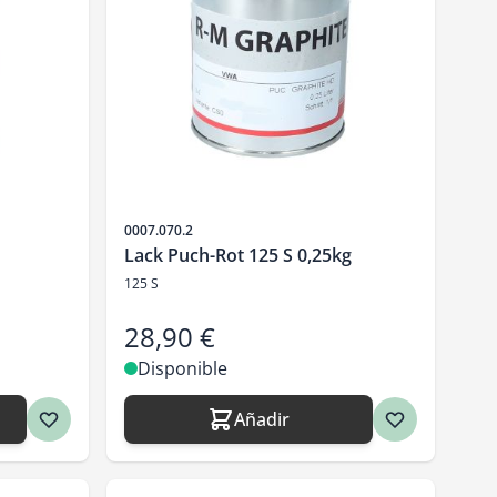
SKU
0007.070.2
Lack Puch-Rot 125 S 0,25kg
125 S
28,90 €
Disponible
Añadir