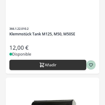
SKU
366.1.22.010.2
Klemmstück Tank M125, M50, M50SE
12,00 €
Disponible
Añadir