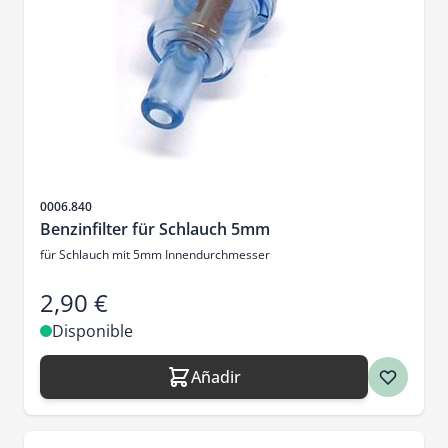
SKU
0006.840
Benzinfilter für Schlauch 5mm
für Schlauch mit 5mm Innendurchmesser
2,90 €
Disponible
Añadir