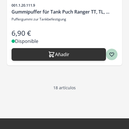
SKU
001.1.20.111.9
Gummipuffer für Tank Puch Ranger TT, TL, ...
Puffergummi zur Tankbefestigung
6,90 €
Disponible
Añadir
18
artículos