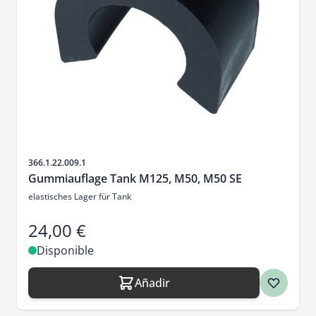
SKU
366.1.22.009.1
Gummiauflage Tank M125, M50, M50 SE
elastisches Lager für Tank
24,00 €
Disponible
Añadir