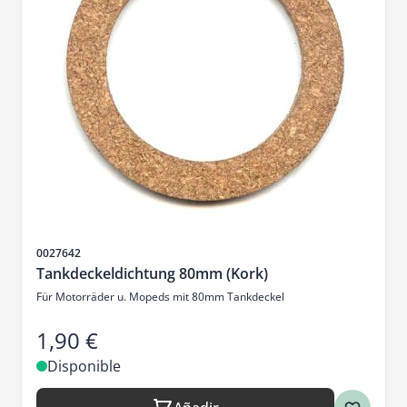
SKU
0027642
Tankdeckeldichtung 80mm (Kork)
Für Motorräder u. Mopeds mit 80mm Tankdeckel
1,90 €
Disponible