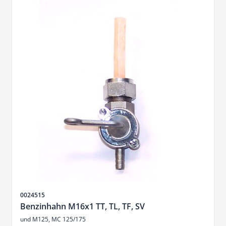
SKU
0024515
Benzinhahn M16x1 TT, TL, TF, SV
und M125, MC 125/175