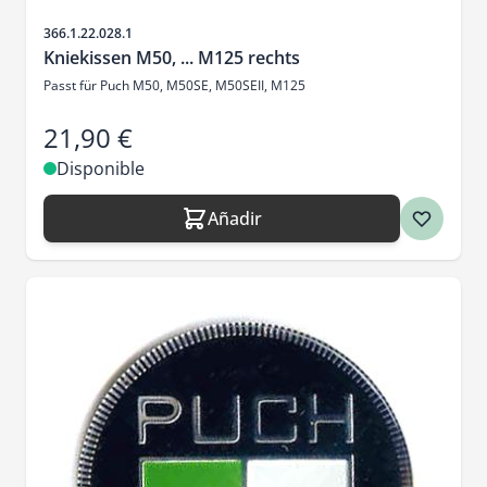
SKU
366.1.22.028.1
Kniekissen M50, ... M125 rechts
Passt für Puch M50, M50SE, M50SEII, M125
21,90 €
Disponible
Añadir