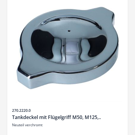
SKU
270.2220.0
Tankdeckel mit Flügelgriff M50, M125,..
Neuteil verchromt