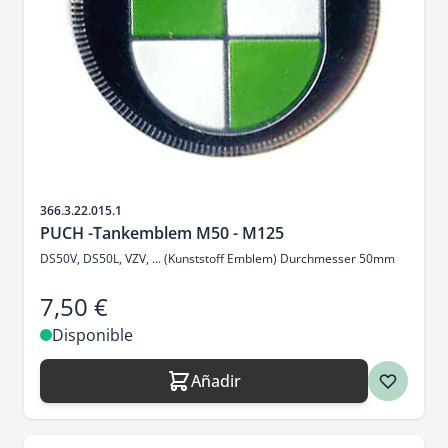
SKU
366.3.22.015.1
PUCH -Tankemblem M50 - M125
DS50V, DS50L, VZV, ... (Kunststoff Emblem) Durchmesser 50mm
7,50 €
Disponible
Añadir