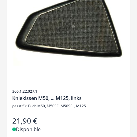
SKU
366.1.22.027.1
Kniekissen M50, ... M125, links
passt für Puch M50, M50SE, M50SEII, M125
21,90 €
Disponible