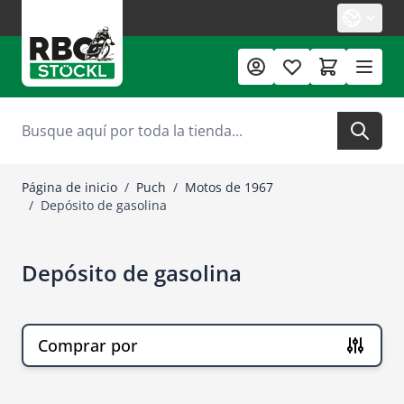
Ir al contenido
Buscar
Página de inicio
/
Puch
/
Motos de 1967
/
Depósito de gasolina
Depósito de gasolina
Comprar por
Ir a la lista de productos