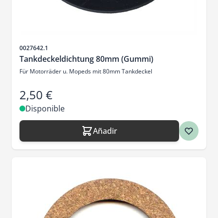
SKU
0027642.1
Tankdeckeldichtung 80mm (Gummi)
Für Motorräder u. Mopeds mit 80mm Tankdeckel
2,50 €
Disponible
Añadir