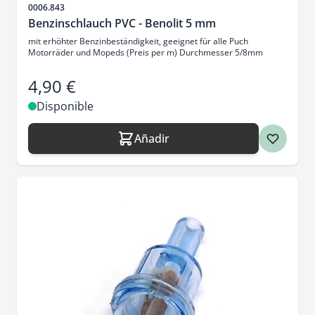
SKU
0006.843
Benzinschlauch PVC - Benolit 5 mm
mit erhöhter Benzinbeständigkeit, geeignet für alle Puch
Motorräder und Mopeds (Preis per m) Durchmesser 5/8mm
4,90 €
Disponible
Añadir