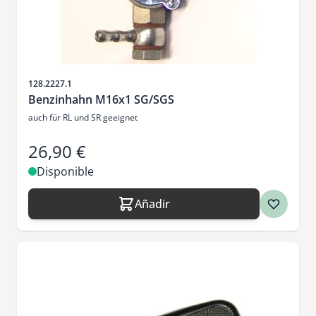
SKU
128.2227.1
Benzinhahn M16x1 SG/SGS
auch für RL und SR geeignet
26,90 €
Disponible
Añadir