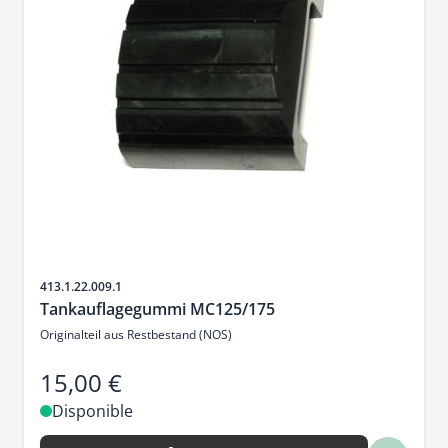
SKU
413.1.22.009.1
Tankauflagegummi MC125/175
Originalteil aus Restbestand (NOS)
15,00 €
Disponible