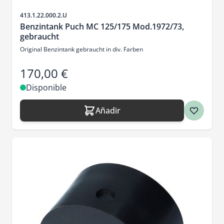
SKU
413.1.22.000.2.U
Benzintank Puch MC 125/175 Mod.1972/73,
gebraucht
Original Benzintank gebraucht in div. Farben
170,00 €
Disponible
Añadir