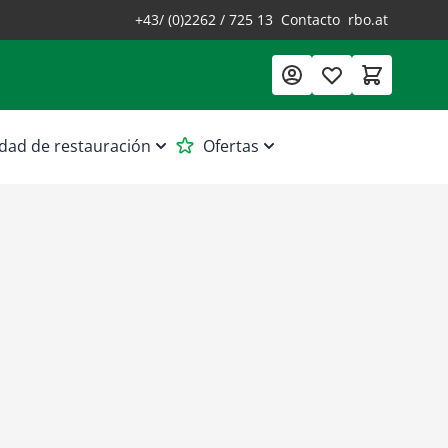
+43/ (0)2262 / 725 13
Contacto
rbo.at
dad de restauración
Ofertas