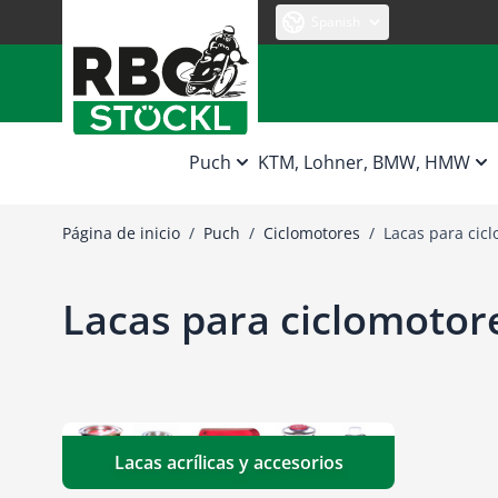
Ir al contenido
Spanish
Puch
KTM, Lohner, BMW, HMW
Página de inicio
/
Puch
/
Ciclomotores
/
Lacas para cic
Lacas para ciclomotor
Lacas acrílicas y accesorios