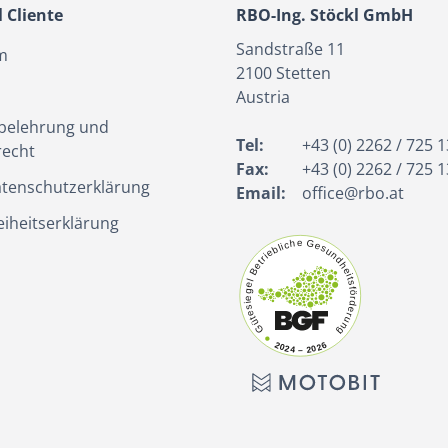
l Cliente
RBO-Ing. Stöckl GmbH
Sandstraße 11
m
2100
Stetten
Austria
belehrung und
Tel:
+43 (0) 2262 / 725 1
recht
Fax:
+43 (0) 2262 / 725 1
tenschutzerklärung
Email:
office@rbo.at
eiheitserklärung