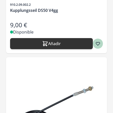
SKU
910.2.09.002.2
Kupplungsseil DS50 V4gg
9,00 €
Disponible
Añadir