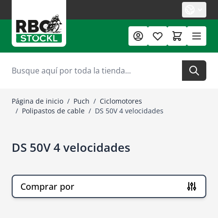
Ir al contenido
Buscar
Página de inicio
/
Puch
/
Ciclomotores
/
Polipastos de cable
/
DS 50V 4 velocidades
DS 50V 4 velocidades
Comprar por
Ir a la lista de productos