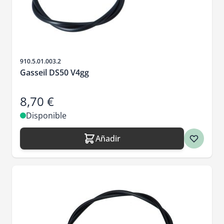
SKU
910.5.01.003.2
Gasseil DS50 V4gg
8,70 €
Disponible
Añadir