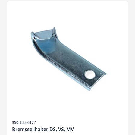
SKU
350.1.25.017.1
Bremsseilhalter DS, VS, MV