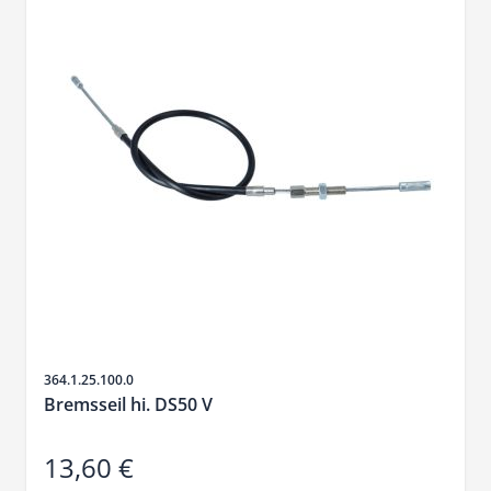
SKU
364.1.25.100.0
Bremsseil hi. DS50 V
13,60 €