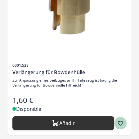
SKU
0001.528
Verlängerung für Bowdenhülle
Zur Anpassung eines Seilzuges an Ihr Fahrzeug ist häufig die
Verlängerung für Bowdenhülle hilfreich!
1,60 €
Disponible
Añadir