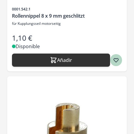
SKU
0001.542.1
Rollennippel 8 x 9 mm geschlitzt
für Kupplungsseil motorseitig
1,10 €
Disponible
Añadir