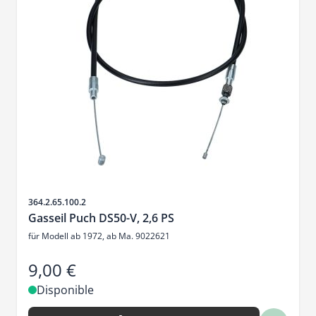
SKU
364.2.65.100.2
Gasseil Puch DS50-V, 2,6 PS
für Modell ab 1972, ab Ma. 9022621
9,00 €
Disponible