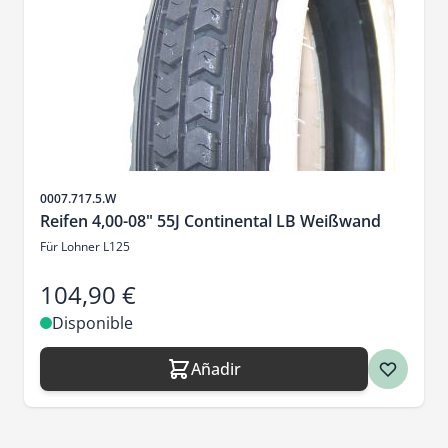
SKU
0007.717.5.W
Reifen 4,00-08" 55J Continental LB Weißwand
Für Lohner L125
104,90 €
Disponible
Añadir