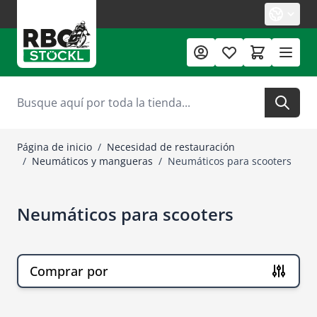
Ir al contenido
Buscar
Página de inicio
/
Necesidad de restauración
/
Neumáticos y mangueras
/
Neumáticos para scooters
Neumáticos para scooters
Comprar por
Ir a la lista de productos