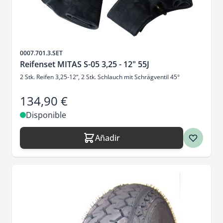
SKU
0007.701.3.SET
Reifenset MITAS S-05 3,25 - 12" 55J
2 Stk. Reifen 3,25-12“, 2 Stk. Schlauch mit Schrägventil 45°
134,90 €
Disponible
Añadir