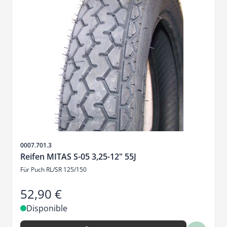
SKU
0007.701.3
Reifen MITAS S-05 3,25-12" 55J
Für Puch RL/SR 125/150
52,90 €
Disponible