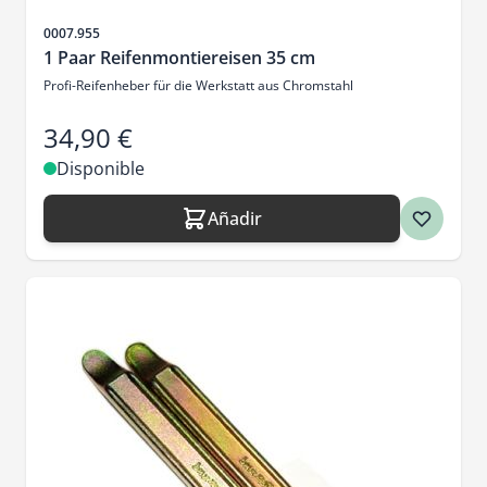
SKU
0007.955
1 Paar Reifenmontiereisen 35 cm
Profi-Reifenheber für die Werkstatt aus Chromstahl
34,90 €
Disponible
Añadir