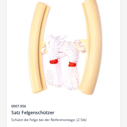
SKU
0007.956
Satz Felgenschützer
Schützt die Felge bei der Reifenmontage. (2 Stk)