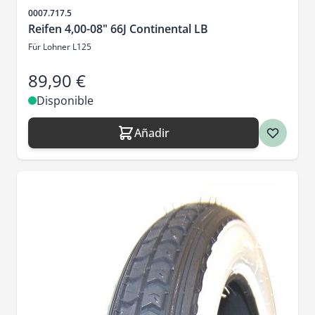
SKU
0007.717.5
Reifen 4,00-08" 66J Continental LB
Für Lohner L125
89,90 €
Disponible
Añadir