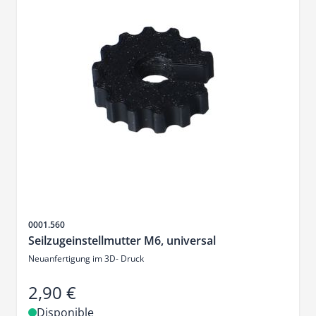
SKU
0001.560
Seilzugeinstellmutter M6, universal
Neuanfertigung im 3D- Druck
2,90 €
Disponible