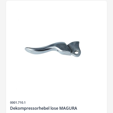
SKU
0001.710.1
Dekompressorhebel lose MAGURA