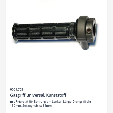
SKU
0001.703
Gasgriff universal, Kunststoff
mit Fixierstift für Bohrung am Lenker, Länge Drehgriffrohr
130mm, Seilzughub ist 34mm