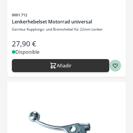
SKU
0001.712
Lenkerhebelset Motorrad universal
Garnitur Kupplungs- und Bremshebel für 22mm Lenker
27,90 €
Disponible
Añadir