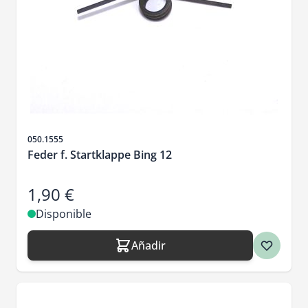
SKU
050.1555
Feder f. Startklappe Bing 12
1,90 €
Disponible
Añadir