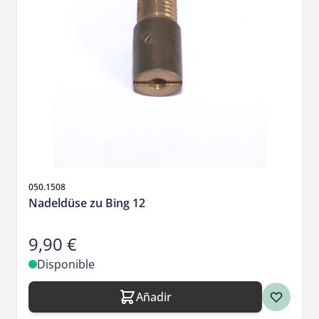
SKU
050.1508
Nadeldüse zu Bing 12
9,90 €
Disponible
Añadir