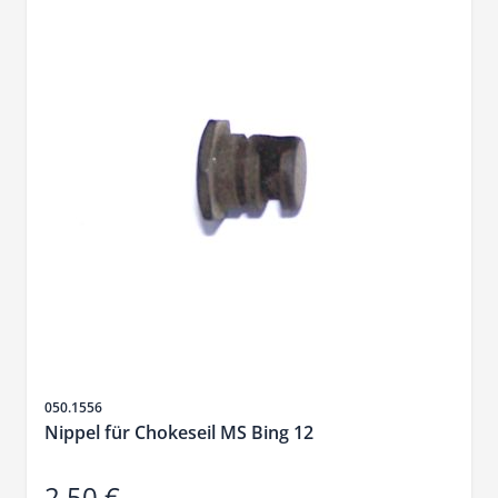
SKU
050.1556
Nippel für Chokeseil MS Bing 12
2,50 €