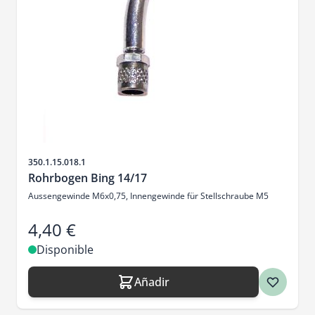
SKU
350.1.15.018.1
Rohrbogen Bing 14/17
Aussengewinde M6x0,75, Innengewinde für Stellschraube M5
4,40 €
Disponible
Añadir