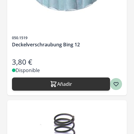
SKU
050.1519
Deckelverschraubung Bing 12
3,80 €
Disponible
Añadir