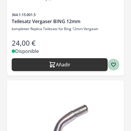
SKU
364.1.15.001.5
Teilesatz Vergaser BING 12mm
kompletter Replica Teilesatz für Bing 12mm Vergaser
24,00 €
Disponible
Añadir