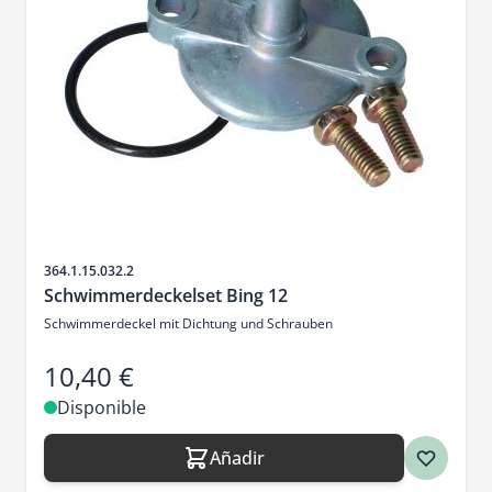
SKU
364.1.15.032.2
Schwimmerdeckelset Bing 12
Schwimmerdeckel mit Dichtung und Schrauben
10,40 €
Disponible
Añadir