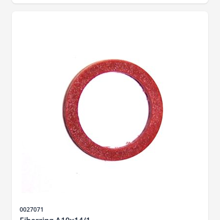
SKU
0027071