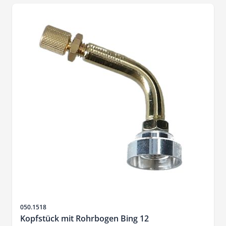
SKU
050.1518
Kopfstück mit Rohrbogen Bing 12