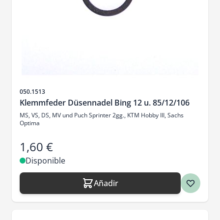
SKU
050.1513
Klemmfeder Düsennadel Bing 12 u. 85/12/106
MS, VS, DS, MV und Puch Sprinter 2gg., KTM Hobby III, Sachs
Optima
1,60 €
Disponible
Añadir