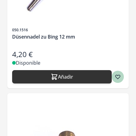
SKU
050.1516
Düsennadel zu Bing 12 mm
4,20 €
Disponible
Añadir