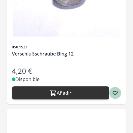
SKU
050.1523
Verschlußschraube Bing 12
4,20 €
Disponible
Añadir