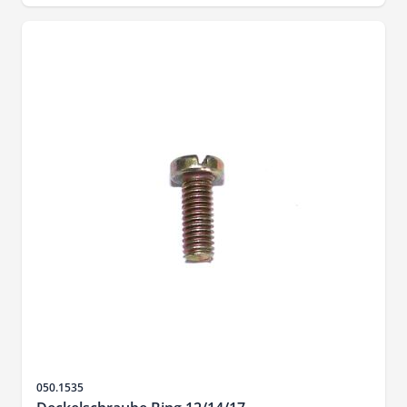
SKU
050.1535