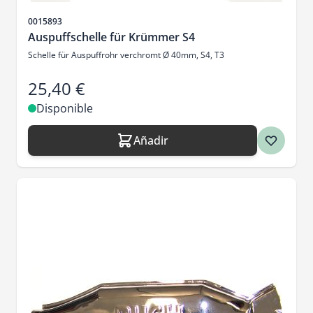
SKU
0015893
Auspuffschelle für Krümmer S4
Schelle für Auspuffrohr verchromt Ø 40mm, S4, T3
25,40 €
Disponible
Añadir