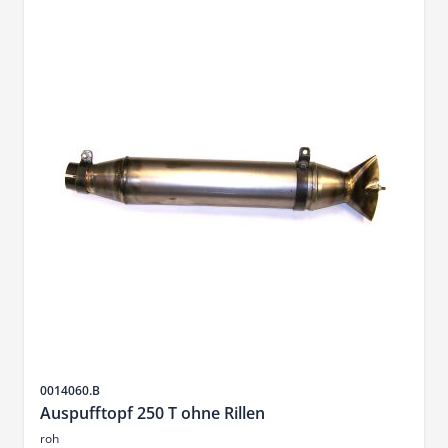
SKU
0014060.B
Auspufftopf 250 T ohne Rillen
roh