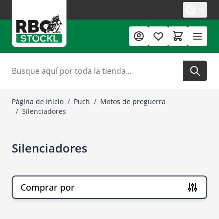
Ir al contenido
Buscar
Página de inicio
/
Puch
/
Motos de preguerra
/
Silenciadores
Silenciadores
Comprar por
Ir a la lista de productos