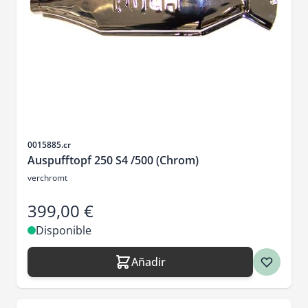
SKU
0015885.cr
Auspufftopf 250 S4 /500 (Chrom)
verchromt
399,00 €
Disponible
Añadir