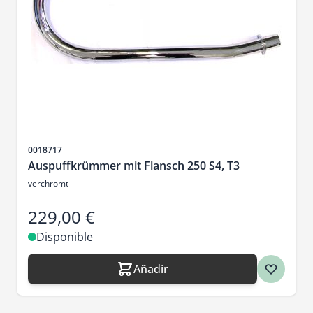
SKU
0018717
Auspuffkrümmer mit Flansch 250 S4, T3
verchromt
229,00 €
Disponible
Añadir