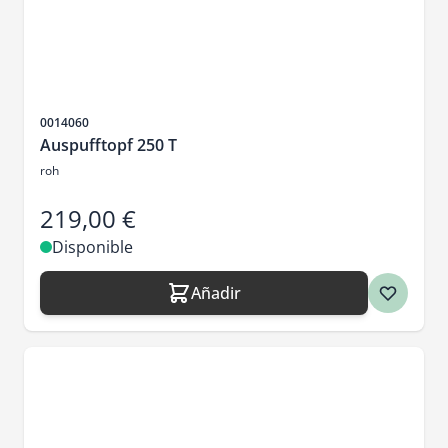
SKU
0014060
Auspufftopf 250 T
roh
219,00 €
Disponible
Añadir