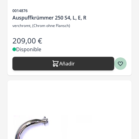
SKU
0014876
Auspuffkrümmer 250 S4, L, E, R
verchromt, (Chrom ohne Flansch)
209,00 €
Disponible
Añadir