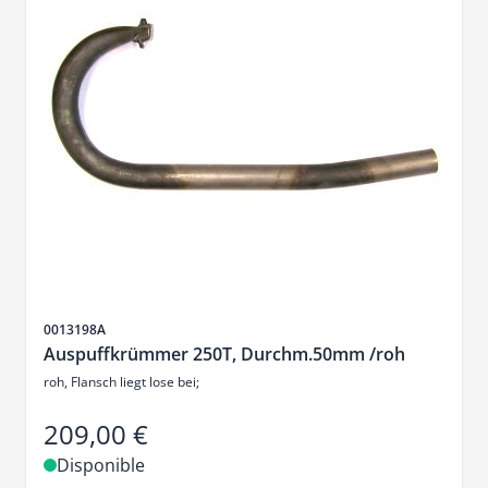
SKU
0013198A
Auspuffkrümmer 250T, Durchm.50mm /roh
roh, Flansch liegt lose bei;
209,00 €
Disponible